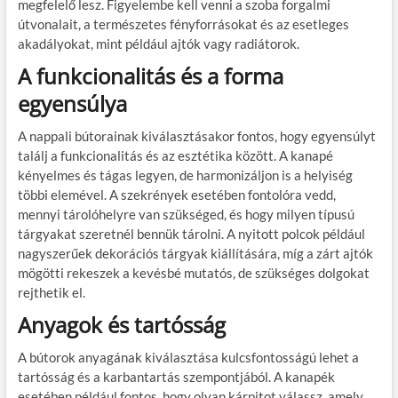
megfelelő lesz. Figyelembe kell venni a szoba forgalmi
útvonalait, a természetes fényforrásokat és az esetleges
akadályokat, mint például ajtók vagy radiátorok.
A funkcionalitás és a forma
egyensúlya
A nappali bútorainak kiválasztásakor fontos, hogy egyensúlyt
találj a funkcionalitás és az esztétika között. A kanapé
kényelmes és tágas legyen, de harmonizáljon is a helyiség
többi elemével. A szekrények esetében fontolóra vedd,
mennyi tárolóhelyre van szükséged, és hogy milyen típusú
tárgyakat szeretnél bennük tárolni. A nyitott polcok például
nagyszerűek dekorációs tárgyak kiállítására, míg a zárt ajtók
mögötti rekeszek a kevésbé mutatós, de szükséges dolgokat
rejthetik el.
Anyagok és tartósság
A bútorok anyagának kiválasztása kulcsfontosságú lehet a
tartósság és a karbantartás szempontjából. A kanapék
esetében például fontos, hogy olyan kárpitot válassz, amely