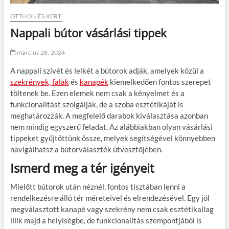
OTTHON ÉS KERT
Nappali bútor vásárlási tippek
március 28, 2024
A nappali szívét és lelkét a bútorok adják, amelyek közül a
szekrények, falak
és
kanapék
kiemelkedően fontos szerepet
töltenek be. Ezen elemek nem csak a kényelmet és a
funkcionalitást szolgálják, de a szoba esztétikáját is
meghatározzák. A megfelelő darabok kiválasztása azonban
nem mindig egyszerű feladat. Az alábbiakban olyan vásárlási
tippeket gyűjtöttünk össze, melyek segítségével könnyebben
navigálhatsz a bútorválaszték útvesztőjében.
Ismerd meg a tér igényeit
Mielőtt bútorok után néznél, fontos tisztában lenni a
rendelkezésre álló tér méreteivel és elrendezésével. Egy jól
megválasztott kanapé vagy szekrény nem csak esztétikailag
illik majd a helyiségbe, de funkcionalitás szempontjából is