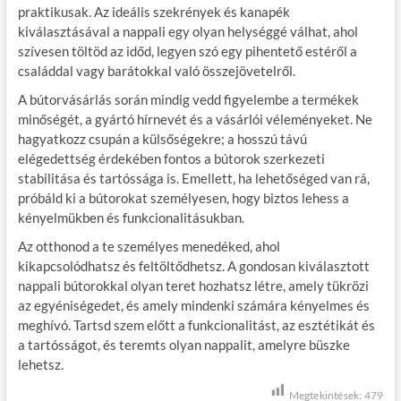
praktikusak. Az ideális szekrények és kanapék
kiválasztásával a nappali egy olyan helységgé válhat, ahol
szívesen töltöd az időd, legyen szó egy pihentető estéről a
családdal vagy barátokkal való összejövetelről.
A bútorvásárlás során mindig vedd figyelembe a termékek
minőségét, a gyártó hírnevét és a vásárlói véleményeket. Ne
hagyatkozz csupán a külsőségekre; a hosszú távú
elégedettség érdekében fontos a bútorok szerkezeti
stabilitása és tartóssága is. Emellett, ha lehetőséged van rá,
próbáld ki a bútorokat személyesen, hogy biztos lehess a
kényelmükben és funkcionalitásukban.
Az otthonod a te személyes menedéked, ahol
kikapcsolódhatsz és feltöltődhetsz. A gondosan kiválasztott
nappali bútorokkal olyan teret hozhatsz létre, amely tükrözi
az egyéniségedet, és amely mindenki számára kényelmes és
meghívó. Tartsd szem előtt a funkcionalitást, az esztétikát és
a tartósságot, és teremts olyan nappalit, amelyre büszke
lehetsz.
Megtekintések:
479