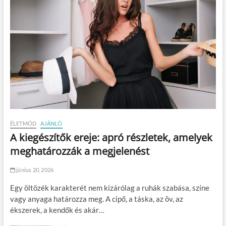
ÉLETMÓD
AJÁNLÓ
A kiegészítők ereje: apró részletek, amelyek
meghatározzák a megjelenést
június 20, 2026
Egy öltözék karakterét nem kizárólag a ruhák szabása, színe
vagy anyaga határozza meg. A cipő, a táska, az öv, az
ékszerek, a kendők és akár…