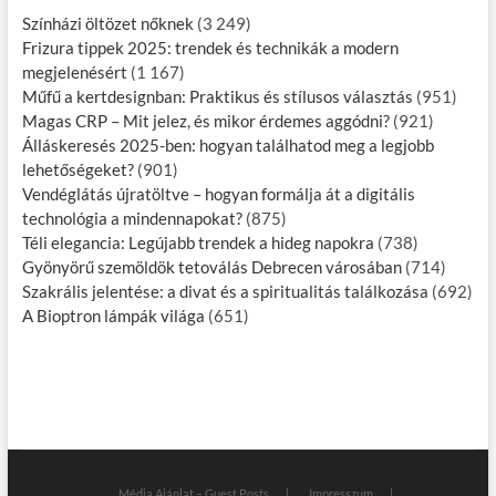
Színházi öltözet nőknek
(3 249)
Frizura tippek 2025: trendek és technikák a modern
megjelenésért
(1 167)
Műfű a kertdesignban: Praktikus és stílusos választás
(951)
Magas CRP – Mit jelez, és mikor érdemes aggódni?
(921)
Álláskeresés 2025-ben: hogyan találhatod meg a legjobb
lehetőségeket?
(901)
Vendéglátás újratöltve – hogyan formálja át a digitális
technológia a mindennapokat?
(875)
Téli elegancia: Legújabb trendek a hideg napokra
(738)
Gyönyörű szemöldök tetoválás Debrecen városában
(714)
Szakrális jelentése: a divat és a spiritualitás találkozása
(692)
A Bioptron lámpák világa
(651)
Média Ajánlat – Guest Posts
Impresszum