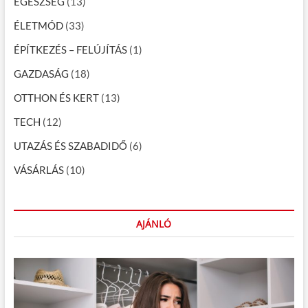
g
EGÉSZSÉG
(13)
á
ÉLETMÓD
(33)
c
ÉPÍTKEZÉS – FELÚJÍTÁS
(1)
i
GAZDASÁG
(18)
ó
OTTHON ÉS KERT
(13)
TECH
(12)
UTAZÁS ÉS SZABADIDŐ
(6)
VÁSÁRLÁS
(10)
AJÁNLÓ