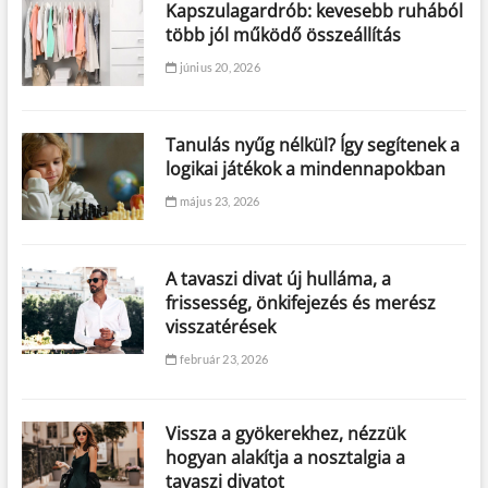
Kapszulagardrób: kevesebb ruhából
több jól működő összeállítás
június 20, 2026
Tanulás nyűg nélkül? Így segítenek a
logikai játékok a mindennapokban
május 23, 2026
A tavaszi divat új hulláma, a
frissesség, önkifejezés és merész
visszatérések
február 23, 2026
Vissza a gyökerekhez, nézzük
hogyan alakítja a nosztalgia a
tavaszi divatot