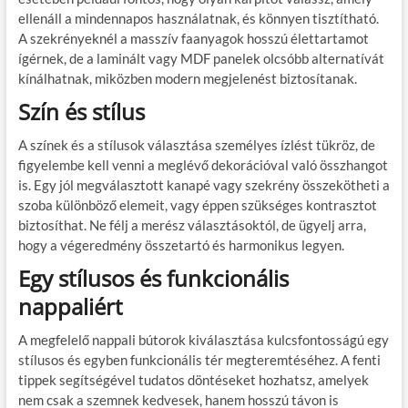
ellenáll a mindennapos használatnak, és könnyen tisztítható.
A szekrényeknél a masszív faanyagok hosszú élettartamot
ígérnek, de a laminált vagy MDF panelek olcsóbb alternatívát
kínálhatnak, miközben modern megjelenést biztosítanak.
Szín és stílus
A színek és a stílusok választása személyes ízlést tükröz, de
figyelembe kell venni a meglévő dekorációval való összhangot
is. Egy jól megválasztott kanapé vagy szekrény összekötheti a
szoba különböző elemeit, vagy éppen szükséges kontrasztot
biztosíthat. Ne félj a merész választásoktól, de ügyelj arra,
hogy a végeredmény összetartó és harmonikus legyen.
Egy stílusos és funkcionális
nappaliért
A megfelelő nappali bútorok kiválasztása kulcsfontosságú egy
stílusos és egyben funkcionális tér megteremtéséhez. A fenti
tippek segítségével tudatos döntéseket hozhatsz, amelyek
nem csak a szemnek kedvesek, hanem hosszú távon is