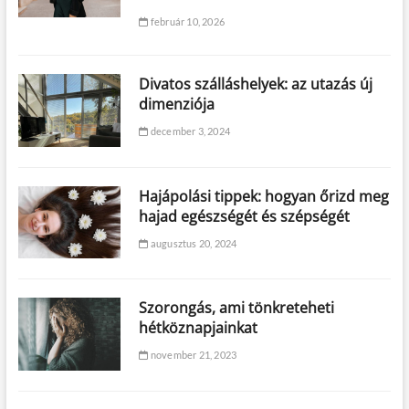
február 10, 2026
Divatos szálláshelyek: az utazás új
dimenziója
december 3, 2024
Hajápolási tippek: hogyan őrizd meg
hajad egészségét és szépségét
augusztus 20, 2024
Szorongás, ami tönkreteheti
hétköznapjainkat
november 21, 2023