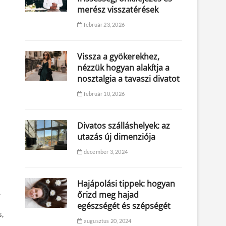
merész visszatérések
február 23, 2026
Vissza a gyökerekhez,
nézzük hogyan alakítja a
nosztalgia a tavaszi divatot
február 10, 2026
Divatos szálláshelyek: az
utazás új dimenziója
december 3, 2024
Hajápolási tippek: hogyan
,
őrizd meg hajad
egészségét és szépségét
s,
augusztus 20, 2024