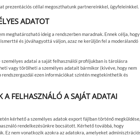
prezentációs céllal megoszthatunk partnereinkkel, ügyfeleinkkel.
ÉLYES ADATOT
em meghatározható ideig a rendszerben maradnak. Ennek célja, hogy
ismertté és jóváhagyottá váljon, azaz ne kerüljön fel a moderálandó
 személyes adatai a saját felhasználói profiljukban is tárolásra
heti vagy törölheti a személyes adatait bármikor (kivéve, hogy nem
ap rendszergazdái ezen információkat szintén megtekinthetik és
 A FELHASZNÁLÓ A SAJÁT ADATAI
esetén kérhető a személyes adatok export fájlban történő megküldése
lhasználó rendelkezésünkre bocsátott. Kérhető továbbá, hogy
k. Ez nem vonatkozik azokra az adatokra, amelyeket adminisztráció