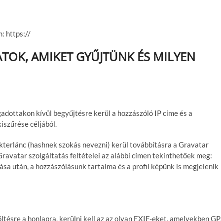
: https://
TOK, AMIKET GYŰJTÜNK ÉS MILYEN
dottakon kívül begyűjtésre kerül a hozzászóló IP címe és a
iszűrése céljából.
rakterlánc (hashnek szokás nevezni) kerül továbbításra a Gravatar
 Gravatar szolgáltatás feltételei az alábbi címen tekinthetőek meg:
ása után, a hozzászólásunk tartalma és a profil képünk is megjelenik
öltésre a honlapra, kerülni kell az az olyan EXIF-eket, amelyekben G