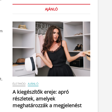
AJÁNLÓ
em
t,
ÉLETMÓD
AJÁNLÓ
A kiegészítők ereje: apró
részletek, amelyek
meghatározzák a megjelenést