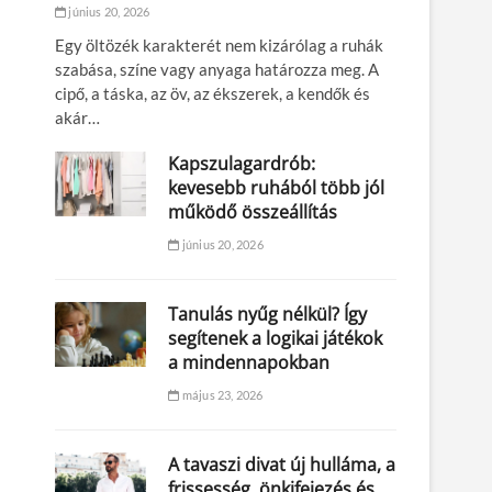
június 20, 2026
Egy öltözék karakterét nem kizárólag a ruhák
szabása, színe vagy anyaga határozza meg. A
cipő, a táska, az öv, az ékszerek, a kendők és
akár…
Kapszulagardrób:
kevesebb ruhából több jól
működő összeállítás
június 20, 2026
Tanulás nyűg nélkül? Így
segítenek a logikai játékok
a mindennapokban
május 23, 2026
A tavaszi divat új hulláma, a
frissesség, önkifejezés és