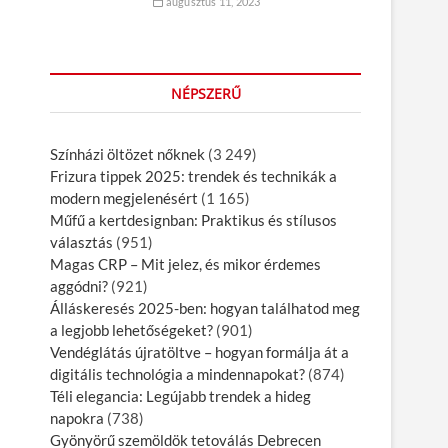
augusztus 11, 2023
NÉPSZERŰ
Színházi öltözet nőknek
(3 249)
Frizura tippek 2025: trendek és technikák a
modern megjelenésért
(1 165)
Műfű a kertdesignban: Praktikus és stílusos
választás
(951)
Magas CRP – Mit jelez, és mikor érdemes
aggódni?
(921)
Álláskeresés 2025-ben: hogyan találhatod meg
a legjobb lehetőségeket?
(901)
Vendéglátás újratöltve – hogyan formálja át a
digitális technológia a mindennapokat?
(874)
Téli elegancia: Legújabb trendek a hideg
napokra
(738)
Gyönyörű szemöldök tetoválás Debrecen