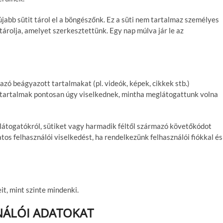
abb sütit tárol el a böngészőnk. Ez a süti nem tartalmaz személyes
árolja, amelyet szerkesztettünk. Egy nap múlva jár le az
zó beágyazott tartalmakat (pl. videók, képek, cikkek stb.)
 tartalmak pontosan úgy viselkednek, mintha meglátogattunk volna
látogatókról, sütiket vagy harmadik féltől származó követőkódot
tos felhasználói viselkedést, ha rendelkezünk felhasználói fiókkal és
it, mint szinte mindenki.
ZNÁLÓI ADATOKAT