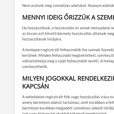
Nem osztunk meg személyes adatokat. Anonym adatokat 
MENNYI IDEIG ŐRIZZÜK A SZEM
Ha hozzászólunk, a hozzászólás és annak metaadatai n
az összes ezt követő bármely hozzászólás általunk meg
hozzászólások listájára.
A honlapon regisztrált felhasználók (ha vannak ilyenek)
kerülnek. Minden felhasználó megtekintheti, szerkeszt
változtathatja meg a saját felhasználói nevét). A honl
szerkeszthetik.
MILYEN JOGOKKAL RENDELKEZIK
KAPCSÁN
A weboldalon regisztrált fiók vagy hozzászólás írása 
amely bármilyen adatot tartalmaz, amit korábban a fe
bármilyen korábban megadott személyes adatot töröljü
jogi vagy biztonsági okokból kötelező megőriznünk.