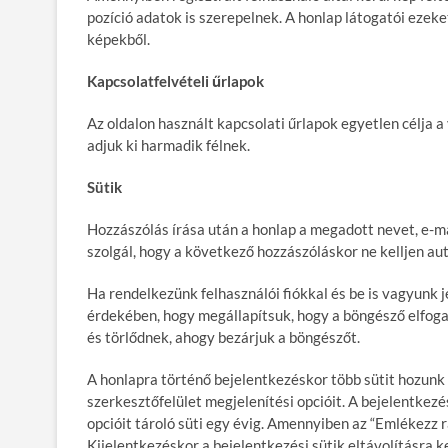
pozíció adatok is szerepelnek. A honlap látogatói ezeke
képekből.
Kapcsolatfelvételi űrlapok
Az oldalon használt kapcsolati űrlapok egyetlen célja 
adjuk ki harmadik félnek.
Sütik
Hozzászólás írása után a honlap a megadott nevet, e-ma
szolgál, hogy a következő hozzászóláskor ne kelljen auto
Ha rendelkezünk felhasználói fiókkal és be is vagyunk j
érdekében, hogy megállapítsuk, hogy a böngésző elfoga
és törlődnek, ahogy bezárjuk a böngészőt.
A honlapra történő bejelentkezéskor több sütit hozunk 
szerkesztőfelület megjelenítési opcióit. A bejelentkezé
opcióit tároló süti egy évig. Amennyiben az “Emlékezz rá
Kijelentkezéskor a bejelentkezési sütik eltávolításra k