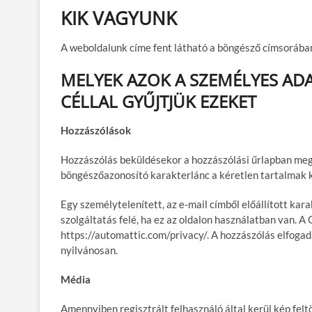
KIK VAGYUNK
A weboldalunk címe fent látható a böngésző címsorában
MELYEK AZOK A SZEMÉLYES ADA
CÉLLAL GYŰJTJÜK EZEKET
Hozzászólások
Hozzászólás beküldésekor a hozzászólási űrlapban mega
böngészőazonosító karakterlánc a kéretlen tartalmak k
Egy személytelenített, az e-mail címből előállított ka
szolgáltatás felé, ha ez az oldalon használatban van. A
https://automattic.com/privacy/. A hozzászólás elfogad
nyilvánosan.
Média
Amennyiben regisztrált felhasználó által kerül kép felt