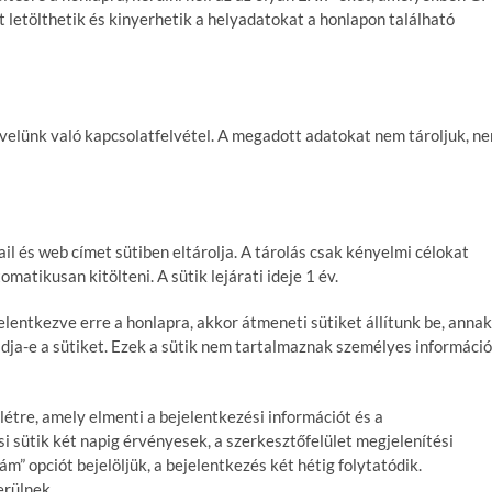
t letölthetik és kinyerhetik a helyadatokat a honlapon található
a velünk való kapcsolatfelvétel. A megadott adatokat nem tároljuk, n
il és web címet sütiben eltárolja. A tárolás csak kényelmi célokat
matikusan kitölteni. A sütik lejárati ideje 1 év.
elentkezve erre a honlapra, akkor átmeneti sütiket állítunk be, annak
dja-e a sütiket. Ezek a sütik nem tartalmaznak személyes információ
létre, amely elmenti a bejelentkezési információt és a
si sütik két napig érvényesek, a szerkesztőfelület megjelenítési
m” opciót bejelöljük, a bejelentkezés két hétig folytatódik.
erülnek.