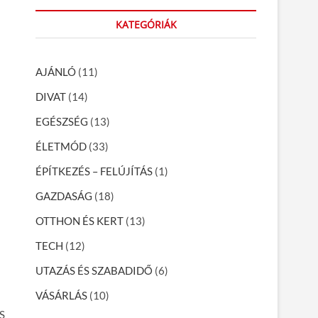
r
KATEGÓRIÁK
c
h
…
AJÁNLÓ
(11)
DIVAT
(14)
EGÉSZSÉG
(13)
ÉLETMÓD
(33)
ÉPÍTKEZÉS – FELÚJÍTÁS
(1)
GAZDASÁG
(18)
OTTHON ÉS KERT
(13)
TECH
(12)
UTAZÁS ÉS SZABADIDŐ
(6)
VÁSÁRLÁS
(10)
PS