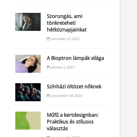
Szorongás, ami
tönkreteheti
hétköznapjainkat
november 21, 2023
A Bioptron lámpák világa
október 2, 2023
Színházi öltözet nőknek
szeptember 18, 2023
Műfű a kertdesignban:
Praktikus és stílusos
választás