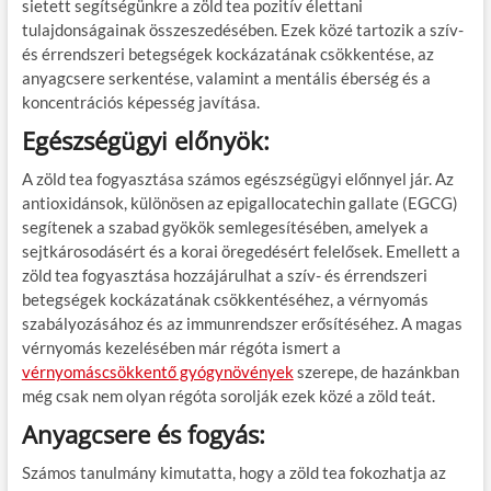
sietett segítségünkre a zöld tea pozitív élettani
tulajdonságainak összeszedésében. Ezek közé tartozik a szív-
és érrendszeri betegségek kockázatának csökkentése, az
anyagcsere serkentése, valamint a mentális éberség és a
koncentrációs képesség javítása.
Egészségügyi előnyök:
A zöld tea fogyasztása számos egészségügyi előnnyel jár. Az
antioxidánsok, különösen az epigallocatechin gallate (EGCG)
segítenek a szabad gyökök semlegesítésében, amelyek a
sejtkárosodásért és a korai öregedésért felelősek. Emellett a
zöld tea fogyasztása hozzájárulhat a szív- és érrendszeri
betegségek kockázatának csökkentéséhez, a vérnyomás
szabályozásához és az immunrendszer erősítéséhez. A magas
vérnyomás kezelésében már régóta ismert a
vérnyomáscsökkentő gyógynövények
szerepe, de hazánkban
még csak nem olyan régóta sorolják ezek közé a zöld teát.
Anyagcsere és fogyás:
Számos tanulmány kimutatta, hogy a zöld tea fokozhatja az