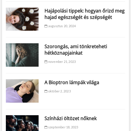
Hajápolási tippek: hogyan őrizd meg
hajad egészségét és szépségét
augusztus 20, 2024
Szorongás, ami tönkreteheti
hétköznapjainkat
november 21, 2023
A Bioptron lámpák világa
október 2, 2023
Színházi öltözet nőknek
szeptember 18, 2023