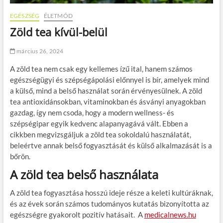
EGÉSZSÉG
ÉLETMÓD
Zöld tea kívül-belül
március 26, 2024
A zöld tea nem csak egy kellemes ízű ital, hanem számos
egészségügyi és szépségápolási előnnyel is bír, amelyek mind
a külső, mind a belső használat során érvényesülnek. A zöld
tea antioxidánsokban, vitaminokban és ásványi anyagokban
gazdag, így nem csoda, hogy a modern wellness- és
szépségipar egyik kedvenc alapanyagává vált. Ebben a
cikkben megvizsgáljuk a zöld tea sokoldalú használatát,
beleértve annak belső fogyasztását és külső alkalmazását is a
bőrön.
A zöld tea belső használata
A zöld tea fogyasztása hosszú ideje része a keleti kultúráknak,
és az évek során számos tudományos kutatás bizonyította az
egészségre gyakorolt pozitív hatásait. A
medicalnews.hu