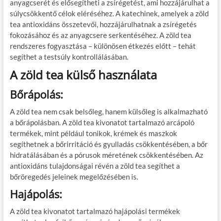
anyagcserét és elősegítheti a zsírégetést, ami hozzájárulhat a
súlycsökkentő célok eléréséhez. A katechinek, amelyek a zöld
tea antioxidáns összetevői, hozzájárulhatnak a zsírégetés
fokozásához és az anyagcsere serkentéséhez. A zöld tea
rendszeres fogyasztása – különösen étkezés előtt – tehát
segíthet a testsúly kontrollálásában.
A zöld tea külső használata
Bőrápolás:
A zöld tea nem csak belsőleg, hanem külsőleg is alkalmazható
a bőrápolásban. A zöld tea kivonatot tartalmazó arcápoló
termékek, mint például tonikok, krémek és maszkok
segíthetnek a bőrirritáció és gyulladás csökkentésében, a bőr
hidratálásában és a pórusok méretének csökkentésében. Az
antioxidáns tulajdonságai révén a zöld tea segíthet a
bőröregedés jeleinek megelőzésében is.
Hajápolás:
A zöld tea kivonatot tartalmazó hajápolási termékek