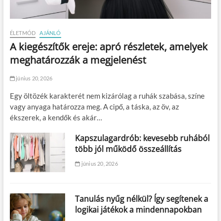
ÉLETMÓD
AJÁNLÓ
A kiegészítők ereje: apró részletek, amelyek
meghatározzák a megjelenést
június 20, 2026
Egy öltözék karakterét nem kizárólag a ruhák szabása, színe
vagy anyaga határozza meg. A cipő, a táska, az öv, az
ékszerek, a kendők és akár…
Kapszulagardrób: kevesebb ruhából
több jól működő összeállítás
június 20, 2026
Tanulás nyűg nélkül? Így segítenek a
logikai játékok a mindennapokban