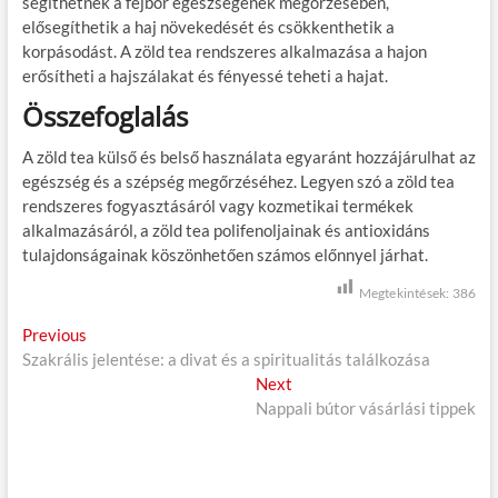
segíthetnek a fejbőr egészségének megőrzésében,
elősegíthetik a haj növekedését és csökkenthetik a
korpásodást. A zöld tea rendszeres alkalmazása a hajon
erősítheti a hajszálakat és fényessé teheti a hajat.
Összefoglalás
A zöld tea külső és belső használata egyaránt hozzájárulhat az
egészség és a szépség megőrzéséhez. Legyen szó a zöld tea
rendszeres fogyasztásáról vagy kozmetikai termékek
alkalmazásáról, a zöld tea polifenoljainak és antioxidáns
tulajdonságainak köszönhetően számos előnnyel járhat.
Megtekintések:
386
B
Previous
P
Szakrális jelentése: a divat és a spiritualitás találkozása
r
e
e
Next
N
j
v
Nappali bútor vásárlási tippek
e
i
x
e
o
t
g
u
p