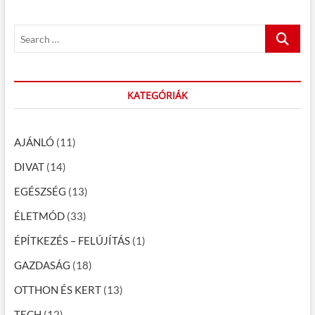
s
o
y
p
s
z
S
o
t
e
é
s
:
a
t
s
r
:
c
KATEGÓRIÁK
n
h
a
…
v
AJÁNLÓ
(11)
i
DIVAT
(14)
g
EGÉSZSÉG
(13)
á
ÉLETMÓD
(33)
c
ÉPÍTKEZÉS – FELÚJÍTÁS
(1)
i
GAZDASÁG
(18)
ó
OTTHON ÉS KERT
(13)
TECH
(12)