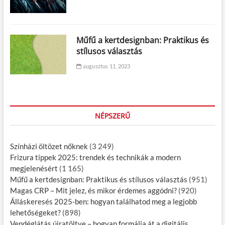
Műfű a kertdesignban: Praktikus és
stílusos választás
augusztus 11, 2023
NÉPSZERŰ
Színházi öltözet nőknek
(3 249)
Frizura tippek 2025: trendek és technikák a modern
megjelenésért
(1 165)
Műfű a kertdesignban: Praktikus és stílusos választás
(951)
Magas CRP – Mit jelez, és mikor érdemes aggódni?
(920)
Álláskeresés 2025-ben: hogyan találhatod meg a legjobb
lehetőségeket?
(898)
Vendéglátás újratöltve – hogyan formálja át a digitális