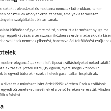
se sokakat elvarázsol, és mostanra nemcsak bútorokban, hanem
sen népszerűek az olyan erdei faházak, amelyek a természet
ényelmi szolgáltatást biztosítanak.
nálata különösen figyelemre méltó, hiszen itt a természet nyugalma
 egy reggeli kávézás a teraszon, miközben az erdei madarak dala kísér
k a szállások nemcsak pihenést, hanem valódi feltöltődést nyújtanak
otelek
 modern eleganciát, akkor a loft típusú szálláshelyeket neked találtá
átalakításával jöttek létre, így egyedi, nyers, mégis kifinomult
 és egyedi bútorok – ezek a helyek garantáltan inspirálnak.
a divat és a művészet iránt érdeklődők körében. Ezek a szállások
egyedi történeteket mesélnek el a belső tereken keresztül. Minden
tik a falakat.
sa