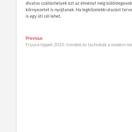
divatos szálláshelyek ezt az élményt még különlegeseb
környezetet is nyújtanak. Ha legközelebb utazást terve
is egy úti cél lehet.
B
Previous
P
Frizura tippek 2025: trendek és technikák a modern m
r
e
e
j
v
i
e
o
g
u
s
y
p
z
o
é
s
t
s
:
n