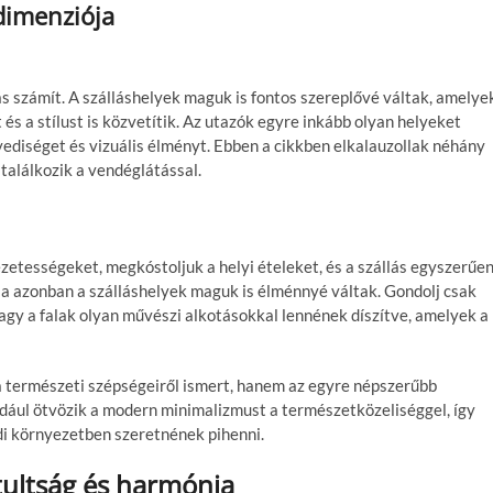
 dimenziója
 számít. A szálláshelyek maguk is fontos szereplővé váltak, amelye
és a stílust is közvetítik. Az utazók egyre inkább olyan helyeket
diséget és vizuális élményt. Ebben a cikkben elkalauzollak néhány
 találkozik a vendéglátással.
ezetességeket, megkóstoljuk a helyi ételeket, és a szállás egyszerűe
 Ma azonban a szálláshelyek maguk is élménnyé váltak. Gondolj csak
 vagy a falak olyan művészi alkotásokkal lennének díszítve, amelyek a
a természeti szépségeiről ismert, hanem az egyre népszerűbb
dául ötvözik a modern minimalizmust a természetközeliséggel, így
di környezetben szeretnének pihenni.
ztultság és harmónia