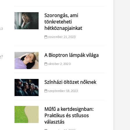
Szorongás, ami
tönkreteheti
hétköznapjainkat
13
november 21, 2023
A Bioptron lámpák világa
z?
október 2, 2023
Színházi öltözet nőknek
szeptember 18, 2023
Műfű a kertdesignban:
Praktikus és stílusos
választás