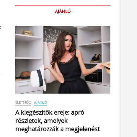
AJÁNLÓ
k
n
ÉLETMÓD
AJÁNLÓ
A kiegészítők ereje: apró
részletek, amelyek
meghatározzák a megjelenést