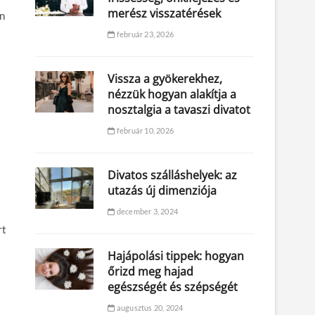
merész visszatérések
en
február 23, 2026
Vissza a gyökerekhez,
nézzük hogyan alakítja a
nosztalgia a tavaszi divatot
február 10, 2026
Divatos szálláshelyek: az
utazás új dimenziója
december 3, 2024
rt
Hajápolási tippek: hogyan
őrizd meg hajad
egészségét és szépségét
augusztus 20, 2024