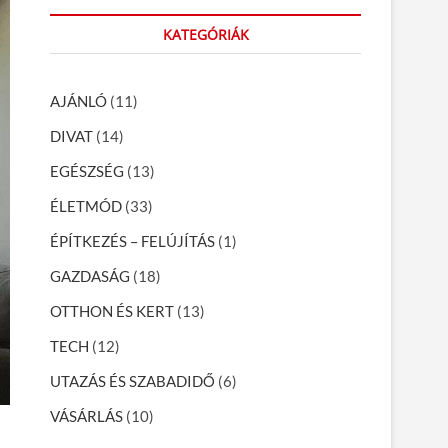
r
KATEGÓRIÁK
c
h
…
AJÁNLÓ
(11)
DIVAT
(14)
EGÉSZSÉG
(13)
ÉLETMÓD
(33)
ÉPÍTKEZÉS – FELÚJÍTÁS
(1)
GAZDASÁG
(18)
OTTHON ÉS KERT
(13)
TECH
(12)
UTAZÁS ÉS SZABADIDŐ
(6)
VÁSÁRLÁS
(10)