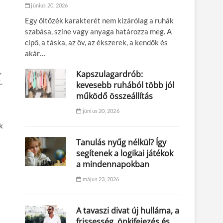
június 20, 2026
Egy öltözék karakterét nem kizárólag a ruhák
szabása, színe vagy anyaga határozza meg. A
cipő, a táska, az öv, az ékszerek, a kendők és
akár…
,
Kapszulagardrób:
.
kevesebb ruhából több jól
működő összeállítás
június 20, 2026
k
Tanulás nyűg nélkül? Így
segítenek a logikai játékok
a mindennapokban
május 23, 2026
A tavaszi divat új hulláma, a
frissesség, önkifejezés és