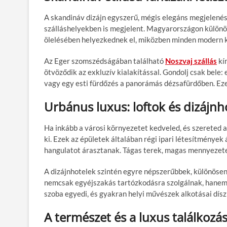
A skandináv dizájn egyszerű, mégis elegáns megjelené
szálláshelyekben is megjelent. Magyarországon különö
ölelésében helyezkednek el, miközben minden modern k
Az Eger szomszédságában található
Noszvaj szállás
kí
ötvöződik az exkluzív kialakítással. Gondolj csak bele:
vagy egy esti fürdőzés a panorámás dézsafürdőben. Eze
Urbánus luxus: loftok és dizájnh
Ha inkább a városi környezetet kedveled, és szereted a
ki. Ezek az épületek általában régi ipari létesítmények 
hangulatot árasztanak. Tágas terek, magas mennyezetek
A dizájnhotelek szintén egyre népszerűbbek, különösen 
nemcsak egyéjszakás tartózkodásra szolgálnak, hanem 
szoba egyedi, és gyakran helyi művészek alkotásai díszí
A természet és a luxus találkozá