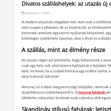
Divatos szálláshelyek: az utazás új
december 3, 2024
A modern utazások világában már nem csak a célállomás
nem csupán a pihenést, de az inspirációt, az élményeket 
keresnek, amelyek egyszerre nyújtanak kényelmet, egye
különleges szálláshely típushoz, ahol a divat és a dizájn
A szállás, mint az élmény része
Az utazás régen azt jelentette, hogy felkeressük a nev
csak egy hely volt, ahol álomra hajthattuk a fejünket.
bele: mi lenne, ha a szobád kilátása egy erdőre nyílna,
helyi kultúrát tükrözik?
Noszvaj, ez a bájos magyarországi település, nemcsak 
dizájnfókuszú szálláshelyeiről is. A
noszvaj faházak
pél
tökéletes választást kínálnak azok számára, akik egye
Skandináv stílusú faházak: letis