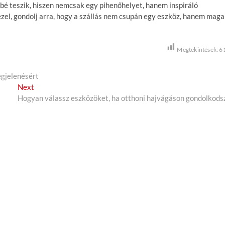
bé teszik, hiszen nemcsak egy pihenőhelyet, hanem inspiráló
zel, gondolj arra, hogy a szállás nem csupán egy eszköz, hanem maga
Megtekintések:
6
egjelenésért
Next
N
Hogyan válassz eszközöket, ha otthoni hajvágáson gondolkods
e
x
t
p
o
s
t
: