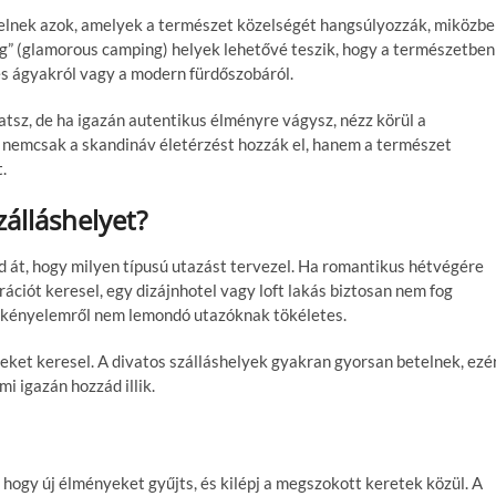
selnek azok, amelyek a természet közelségét hangsúlyozzák, miközb
g” (glamorous camping) helyek lehetővé teszik, hogy a természetben
es ágyakról vagy a modern fürdőszobáról.
tsz, de ha igazán autentikus élményre vágysz, nézz körül a
k nemcsak a skandináv életérzést hozzák el, hanem a természet
.
zálláshelyet?
d át, hogy milyen típusú utazást tervezel. Ha romantikus hétvégére
irációt keresel, egy dizájnhotel vagy loft lakás biztosan nem fog
a kényelemről nem lemondó utazóknak tökéletes.
yeket keresel. A divatos szálláshelyek gyakran gyorsan betelnek, ezé
i igazán hozzád illik.
 hogy új élményeket gyűjts, és kilépj a megszokott keretek közül. A