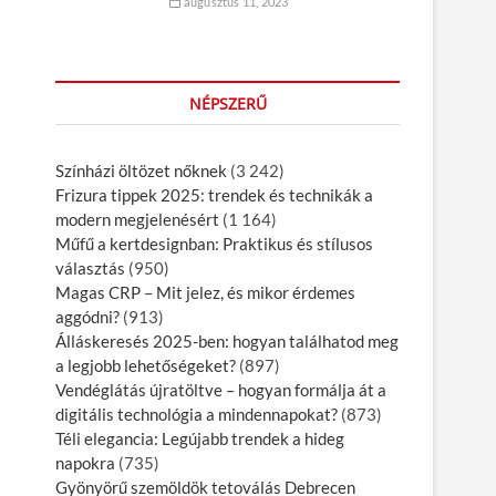
augusztus 11, 2023
NÉPSZERŰ
Színházi öltözet nőknek
(3 242)
Frizura tippek 2025: trendek és technikák a
modern megjelenésért
(1 164)
Műfű a kertdesignban: Praktikus és stílusos
választás
(950)
Magas CRP – Mit jelez, és mikor érdemes
aggódni?
(913)
Álláskeresés 2025-ben: hogyan találhatod meg
a legjobb lehetőségeket?
(897)
Vendéglátás újratöltve – hogyan formálja át a
digitális technológia a mindennapokat?
(873)
Téli elegancia: Legújabb trendek a hideg
napokra
(735)
Gyönyörű szemöldök tetoválás Debrecen