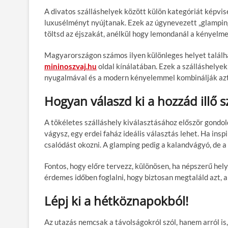
A divatos szálláshelyek között külön kategóriát képvi
luxusélményt nyújtanak. Ezek az úgynevezett „glampin
töltsd az éjszakát, anélkül hogy lemondanál a kényelm
Magyarországon számos ilyen különleges helyet találha
mininoszvaj.hu
oldal kínálatában. Ezek a szálláshelye
nyugalmával és a modern kényelemmel kombinálják azt
Hogyan válaszd ki a hozzád illő s
A tökéletes szálláshely kiválasztásához először gondol
vágysz, egy erdei faház ideális választás lehet. Ha insp
csalódást okozni. A glamping pedig a kalandvágyó, de 
Fontos, hogy előre tervezz, különösen, ha népszerű hel
érdemes időben foglalni, hogy biztosan megtaláld azt, am
Lépj ki a hétköznapokból!
Az utazás nemcsak a távolságokról szól, hanem arról is,