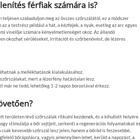
lenítés férfiak számára is?
m teljesen szabaduljon meg az összes szőrszálától, ez a módszer
az a testrész például a hát, a kézfejek, a nyak, esetleg az arc egyes
 ami viselője számára kényelmetlenséget okoz. Az állandó
n okozhat sérüléseket, irritációt és szőrbenövést, de lézeres
ulhatnak a mellékhatások kialakulásához.
 szőrszálakat, mert a lézerfény hatástalan lesz.
tt már ne tedd, lehetőleg 1-2 napos borostával érkezz.
követően?
 területen lévő szőrszálak ritkulni kezdenek, és a kihullott helyére
ogy stimulálja a bőr sejtjeit, serkenti a regenerációs folyamatokat é
 csak kevesebb szőrszál lesz jelen, hanem a bőröd is feszesebbé,
egfelelő bőrápolásra, vagyis amennyiben lehet, kerüld a napozást, a