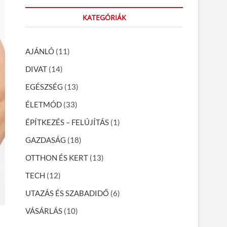
r
KATEGÓRIÁK
c
h
…
AJÁNLÓ
(11)
DIVAT
(14)
EGÉSZSÉG
(13)
ÉLETMÓD
(33)
ÉPÍTKEZÉS – FELÚJÍTÁS
(1)
GAZDASÁG
(18)
OTTHON ÉS KERT
(13)
TECH
(12)
UTAZÁS ÉS SZABADIDŐ
(6)
VÁSÁRLÁS
(10)