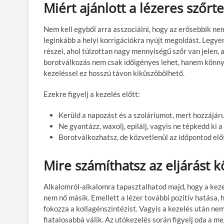
Miért ajánlott a lézeres szőrte
Nem kell egyből arra asszociálni, hogy az erősebbik ne
leginkább a helyi korrigációkra nyújt megoldást. Legyen 
részei, ahol túlzottan nagy mennyiségű szőr van jelen,
borotválkozás nem csak időigényes lehet, hanem könnye
kezeléssel ez hosszú távon kiküszöbölhető.
Ezekre figyelj a kezelés előtt:
Kerüld a napozást és a szoláriumot, mert hozzájár
Ne gyantázz, waxolj, epilálj, vagyis ne tépkedd ki a
Borotválkozhatsz, de közvetlenül az időpontod elő
Mire számíthatsz az eljárást 
Alkalomról-alkalomra tapasztalhatod majd, hogy a kezelt
nem nő másik. Emellett a lézer további pozitív hatása, h
fokozza a kollagénszintézist. Vagyis a kezelés után nem
fiatalosabbá válik. Az utókezelés során figyelj oda a m