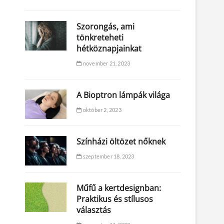
Szorongás, ami
tönkreteheti
hétköznapjainkat
november 21, 2023
A Bioptron lámpák világa
október 2, 2023
Színházi öltözet nőknek
szeptember 18, 2023
Műfű a kertdesignban:
Praktikus és stílusos
választás