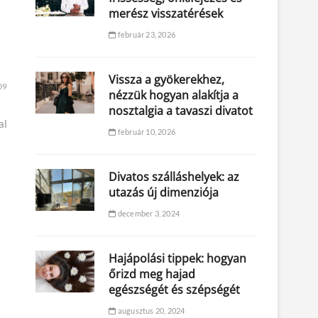
merész visszatérések
február 23, 2026
Vissza a gyökerekhez,
09
nézzük hogyan alakítja a
nosztalgia a tavaszi divatot
al
február 10, 2026
Divatos szálláshelyek: az
utazás új dimenziója
december 3, 2024
Hajápolási tippek: hogyan
őrizd meg hajad
egészségét és szépségét
augusztus 20, 2024