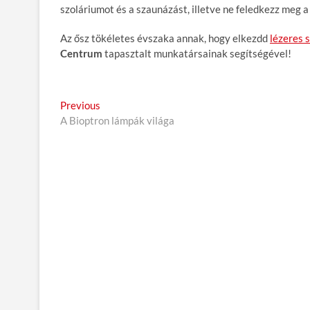
szoláriumot és a szaunázást, illetve ne feledkezz meg
Az ősz tökéletes évszaka annak, hogy elkezdd
lézeres 
Centrum
tapasztalt munkatársainak segítségével!
B
Previous
P
A Bioptron lámpák világa
r
e
e
j
v
i
e
o
g
u
s
y
p
z
o
é
s
t
s
:
n