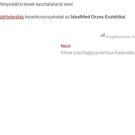
 a fényvédő krémek használatáról sem!
szőrtelenítés
kezeléssorozatodat az
IdealMed Orvos-Esztétikai
Megtekintések:
4
Next
N
Miele szárítógép praktikus funkciókk
e
x
t
p
o
s
t
: