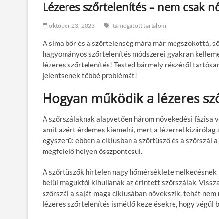
Lézeres szőrtelenítés – nem csak 
október 23, 2023
támogatott tartalom
A sima bőr és a szőrtelenség mára már megszokottá, sőt
hagyományos szőrtelenítés módszerei gyakran kelleme
lézeres szőrtelenítés! Tested bármely részéről tartós
jelentsenek többé problémát!
Hogyan működik a lézeres sző
A szőrszálaknak alapvetően három növekedési fázisa va
amit azért érdemes kiemelni, mert a lézerrel kizárólag
egyszerű: ebben a ciklusban a szőrtüsző és a szőrszál a
megfelelő helyen összpontosul.
A szőrtüszők hirtelen nagy hőmérsékletemelkedésnek le
belül maguktól kihullanak az érintett szőrszálak. Viss
szőrszál a saját maga ciklusában növekszik, tehát nem 
lézeres szőrtelenítés ismétlő kezelésekre, hogy végül