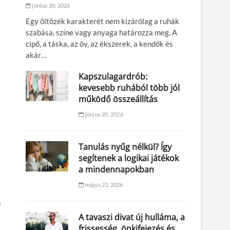
június 20, 2026
Egy öltözék karakterét nem kizárólag a ruhák
szabása, színe vagy anyaga határozza meg. A
cipő, a táska, az öv, az ékszerek, a kendők és
akár…
Kapszulagardrób:
kevesebb ruhából több jól
működő összeállítás
június 20, 2026
Tanulás nyűg nélkül? Így
segítenek a logikai játékok
a mindennapokban
május 23, 2026
s
A tavaszi divat új hulláma, a
frissesség, önkifejezés és