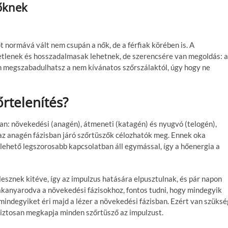
nőknek
 normává vált nem csupán a nők, de a férfiak körében is. A
tlenek és hosszadalmasak lehetnek, de szerencsére van megoldás: a
an megszabadulhatsz a nem kívánatos szőrszálaktól, úgy hogy ne
rtelenítés?
n: növekedési (anagén), átmeneti (katagén) és nyugvó (telogén),
 az anagén fázisban járó szőrtüszők célozhatók meg. Ennek oka
 lehető legszorosabb kapcsolatban áll egymással, így a hőenergia a
sznek kitéve, így az impulzus hatására elpusztulnak, és pár napon
zakanyarodva a növekedési fázisokhoz, fontos tudni, hogy mindegyik
mindegyiket éri majd a lézer a növekedési fázisban. Ezért van szüksé
 biztosan megkapja minden szőrtüsző az impulzust.