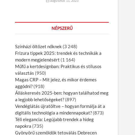
augusztus 11, 2023
NÉPSZERŰ
Színházi öltözet nőknek
(3 248)
Frizura tippek 2025: trendek és technikák a
modern megjelenésért
(1 164)
Műfű a kertdesignban: Praktikus és stílusos
választás
(950)
Magas CRP – Mit jelez, és mikor érdemes
aggódni?
(918)
Álláskeresés 2025-ben: hogyan találhatod meg
a legjobb lehetőségeket?
(897)
Vendéglátás újratöltve – hogyan formálja át a
digitális technológia a mindennapokat?
(873)
Téli elegancia: Legújabb trendek a hideg
napokra
(735)
Gyönyörű szemöldök tetoválás Debrecen