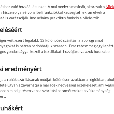
sáshoz való hozzáállásunkat. A mai modern masinák, akárcsak a
Miel
, hiszen olyan élvonalbeli funkciókkal kecsegtetnek, amelyek a
é is varázsolják. Íme néhány praktikus funkció a Miele-től:
eléséért
 igényeit, ezért legalább 12 különböző szárítási alapprogramot
yagokat is bátran bedobhatjuk száradni. Erre rátesz még egy lapátt
eges gondossággal kezeli a textíliákat, hozzájárulva azok hosszabb
ási eredményért
ja a ruhák szárításának módját, különösen azokban a régiókban, ahol
nléte ugyanis zavarhatja a maradék nedvesség érzékelését, ami végs
onban mindig résen van: a szárítási paramétereket a vízkeménység
ért.
ruhákért