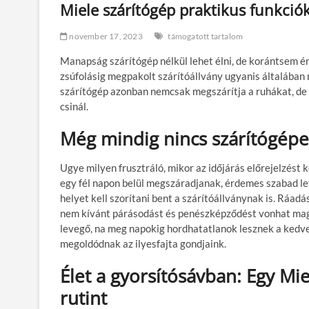
Miele szárítógép praktikus funkció
november 17, 2023
támogatott tartalom
Manapság szárítógép nélkül lehet élni, de korántsem ér
zsúfolásig megpakolt szárítóállvány ugyanis általában 
szárítógép azonban nemcsak megszárítja a ruhákat, de
csinál.
Még mindig nincs szárítógépe
Ugye milyen frusztráló, mikor az időjárás előrejelzést 
egy fél napon belül megszáradjanak, érdemes szabad lev
helyet kell szorítani bent a szárítóállványnak is. Ráadá
nem kívánt párásodást és penészképződést vonhat maga ut
levegő, na meg napokig hordhatatlanok lesznek a kedv
megoldódnak az ilyesfajta gondjaink.
Élet a gyorsítósávban: Egy Mie
rutint