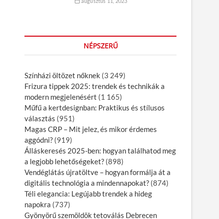
augusztus 11, 2023
NÉPSZERŰ
Színházi öltözet nőknek
(3 249)
Frizura tippek 2025: trendek és technikák a
modern megjelenésért
(1 165)
Műfű a kertdesignban: Praktikus és stílusos
választás
(951)
Magas CRP – Mit jelez, és mikor érdemes
aggódni?
(919)
Álláskeresés 2025-ben: hogyan találhatod meg
a legjobb lehetőségeket?
(898)
Vendéglátás újratöltve – hogyan formálja át a
digitális technológia a mindennapokat?
(874)
Téli elegancia: Legújabb trendek a hideg
napokra
(737)
Gyönyörű szemöldök tetoválás Debrecen