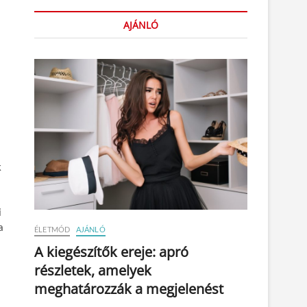
AJÁNLÓ
k
i
a
ÉLETMÓD
AJÁNLÓ
A kiegészítők ereje: apró
részletek, amelyek
meghatározzák a megjelenést