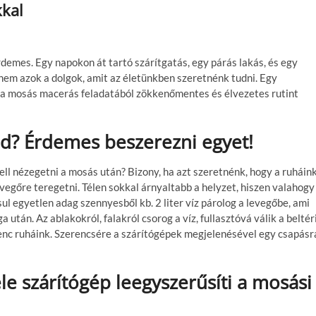
kkal
demes. Egy napokon át tartó szárítgatás, egy párás lakás, és egy
nem azok a dolgok, amit az életünkben szeretnénk tudni. Egy
 a mosás macerás feladatából zökkenőmentes és élvezetes rutint
d? Érdemes beszerezni egyet!
kell nézegetni a mosás után? Bizony, ha azt szeretnénk, hogy a ruháin
egőre teregetni. Télen sokkal árnyaltabb a helyzet, hiszen valahogy
sul egyetlen adag szennyesből kb. 2 liter víz párolog a levegőbe, ami
án. Az ablakokról, falakról csorog a víz, fullasztóvá válik a beltér
enc ruháink. Szerencsére a szárítógépek megjelenésével egy csapásr
le szárítógép leegyszerűsíti a mosási