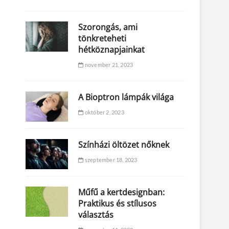
Szorongás, ami
tönkreteheti
hétköznapjainkat
november 21, 2023
A Bioptron lámpák világa
október 2, 2023
Színházi öltözet nőknek
szeptember 18, 2023
Műfű a kertdesignban:
Praktikus és stílusos
választás