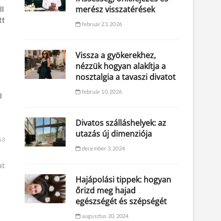
merész visszatérések
ll
tt
február 23, 2026
Vissza a gyökerekhez,
nézzük hogyan alakítja a
nosztalgia a tavaszi divatot
február 10, 2026
l
Divatos szálláshelyek: az
utazás új dimenziója
63
december 3, 2024
at
Hajápolási tippek: hogyan
őrizd meg hajad
egészségét és szépségét
augusztus 20, 2024