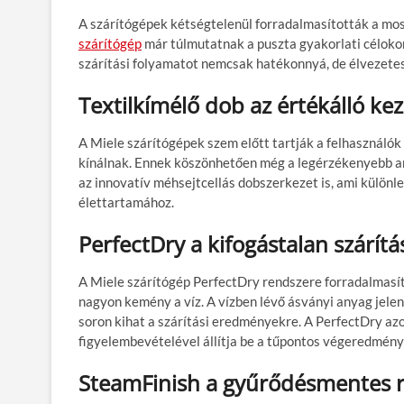
A szárítógépek kétségtelenül forradalmasították a mo
szárítógép
már túlmutatnak a puszta gyakorlati célokon
szárítási folyamatot nemcsak hatékonnyá, de élvezetess
Textilkímélő dob az értékálló kez
A Miele szárítógépek szem előtt tartják a felhasználók
kínálnak. Ennek köszönhetően még a legérzékenyebb an
az innovatív méhsejtcellás dobszerkezet is, ami különl
élettartamához.
PerfectDry a kifogástalan szárít
A Miele szárítógép PerfectDry rendszere forradalmasít
nagyon kemény a víz. A vízben lévő ásványi anyag jele
soron kihat a szárítási eredményekre. A PerfectDry az
figyelembevételével állítja be a tűpontos végeredmény
SteamFinish a gyűrődésmentes 