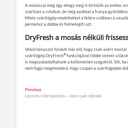
A mosással még úgy ahogy meg is birkózik az ember, ez
szárítani a ruhákat, de még azokkal a fránya gyűrődése
Miele szárítógép modellekkel a felére csökken a vasalás
permetez a dobba és felmelegíti azt.
DryFresh a mosás nélküli frisses
Veled hányszor fordult már elő, hogy csak azért mostál ki
®
szárítógép DryFresh
funkciójával többé semmi szükség
is megszabadulhatunk a kellemetlen szagoktól. Sőt, ha
nem fogja megmondani, hogy csupán a szárítógépbe dob
B
Previous
P
Lézeres szőrtelenítés – nem csak nőknek
r
e
e
j
v
i
e
o
g
u