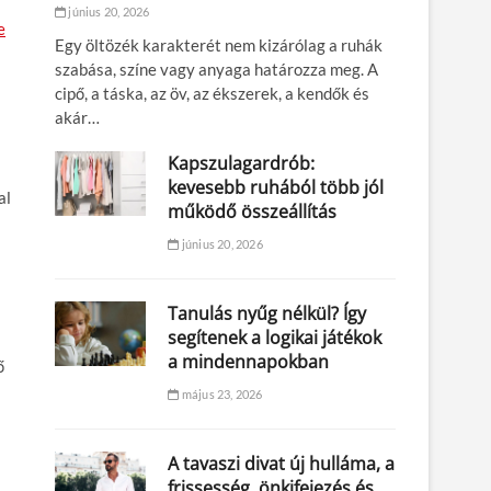
június 20, 2026
e
Egy öltözék karakterét nem kizárólag a ruhák
szabása, színe vagy anyaga határozza meg. A
cipő, a táska, az öv, az ékszerek, a kendők és
akár…
Kapszulagardrób:
kevesebb ruhából több jól
al
működő összeállítás
június 20, 2026
Tanulás nyűg nélkül? Így
segítenek a logikai játékok
a mindennapokban
ő
május 23, 2026
A tavaszi divat új hulláma, a
frissesség, önkifejezés és