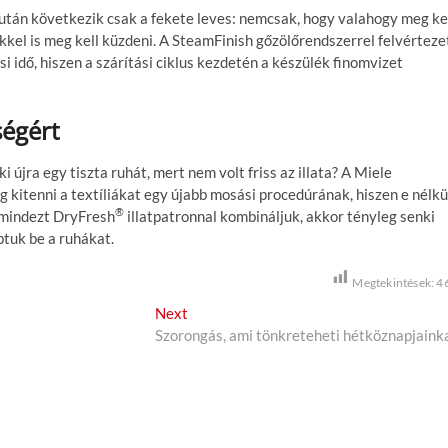
után következik csak a fekete leves: nemcsak, hogy valahogy meg ke
kkel is meg kell küzdeni. A SteamFinish gőzölőrendszerrel felvérteze
i idő, hiszen a szárítási ciklus kezdetén a készülék finomvizet
ségért
 újra egy tiszta ruhát, mert nem volt friss az illata? A Miele
 kitenni a textíliákat egy újabb mosási procedúrának, hiszen e nélkü
®
 mindezt DryFresh
illatpatronnal kombináljuk, akkor tényleg senki
tuk be a ruhákat.
Megtekintések:
4
Next
N
Szorongás, ami tönkreteheti hétköznapjaink
e
x
t
p
o
s