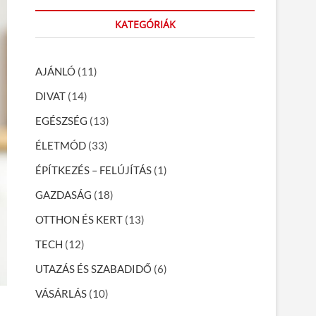
r
KATEGÓRIÁK
c
h
…
AJÁNLÓ
(11)
DIVAT
(14)
EGÉSZSÉG
(13)
ÉLETMÓD
(33)
ÉPÍTKEZÉS – FELÚJÍTÁS
(1)
GAZDASÁG
(18)
OTTHON ÉS KERT
(13)
TECH
(12)
UTAZÁS ÉS SZABADIDŐ
(6)
VÁSÁRLÁS
(10)