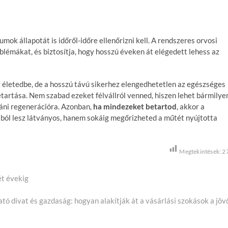
ok állapotát is időről-időre ellenőrizni kell. A rendszeres orvosi
oblémákat, és biztosítja, hogy hosszú éveken át elégedett lehess az
z életedbe, de a hosszú távú sikerhez elengedhetetlen az egészséges
etartása. Nem szabad ezeket félvállról venned, hiszen lehet bármilye
táni regenerációra. Azonban,
ha mindezeket betartod
, akkor a
ól lesz látványos, hanem sokáig megőrizheted a műtét nyújtotta
Megtekintések:
2
ét évekig
tó divat és gazdaság: hogyan alakítják át a vásárlási szokások a jöv