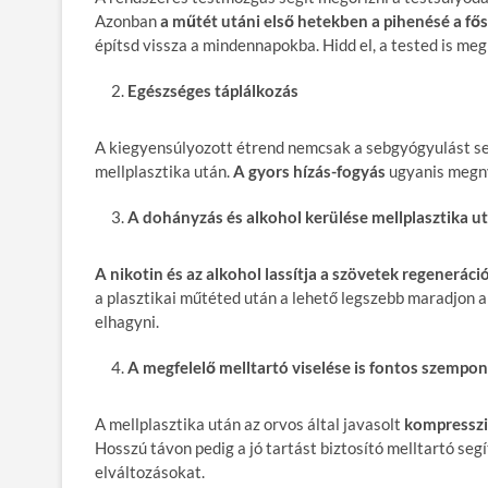
Azonban
a műtét utáni első hetekben a pihenésé a fő
építsd vissza a mindennapokba. Hidd el, a tested is meg
Egészséges táplálkozás
A kiegyensúlyozott étrend nemcsak a sebgyógyulást seg
mellplasztika után.
A gyors hízás-fogyás
ugyanis megny
A dohányzás és alkohol kerülése mellplasztika u
A nikotin és az alkohol lassítja a szövetek regeneráci
a plasztikai műtéted után a lehető legszebb maradjon 
elhagyni.
A megfelelő melltartó viselése is fontos szempon
A mellplasztika után az orvos által javasolt
kompresszi
Hosszú távon pedig a jó tartást biztosító melltartó seg
elváltozásokat.