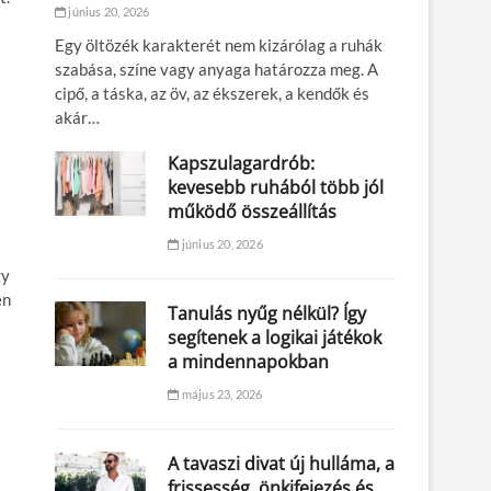
június 20, 2026
Egy öltözék karakterét nem kizárólag a ruhák
szabása, színe vagy anyaga határozza meg. A
cipő, a táska, az öv, az ékszerek, a kendők és
akár…
Kapszulagardrób:
kevesebb ruhából több jól
működő összeállítás
június 20, 2026
gy
en
Tanulás nyűg nélkül? Így
segítenek a logikai játékok
a mindennapokban
május 23, 2026
A tavaszi divat új hulláma, a
frissesség, önkifejezés és