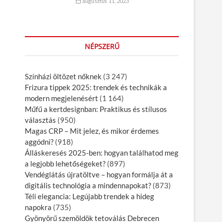
augusztus 11, 2023
NÉPSZERŰ
Színházi öltözet nőknek
(3 247)
Frizura tippek 2025: trendek és technikák a
modern megjelenésért
(1 164)
Műfű a kertdesignban: Praktikus és stílusos
választás
(950)
Magas CRP – Mit jelez, és mikor érdemes
aggódni?
(918)
Álláskeresés 2025-ben: hogyan találhatod meg
a legjobb lehetőségeket?
(897)
Vendéglátás újratöltve – hogyan formálja át a
digitális technológia a mindennapokat?
(873)
Téli elegancia: Legújabb trendek a hideg
napokra
(735)
Gyönyörű szemöldök tetoválás Debrecen