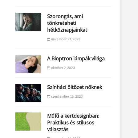
Szorongás, ami
tönkreteheti
hétköznapjainkat
november 21, 2023
A Bioptron lámpák világa
október 2, 2023
Színházi öltözet nőknek
szeptember 18, 2023
Műfű a kertdesignban:
Praktikus és stílusos
választás