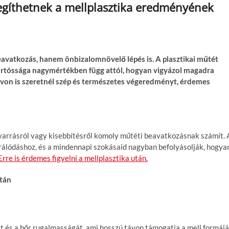
segíthetnek a mellplasztika eredményének
eavatkozás, hanem önbizalomnövelő lépés is. A plasztikai műtét
tartóssága nagymértékben függ attól, hogyan vigyázol magadra
ávon is szeretnél szép és természetes végeredményt, érdemes
lvarrásról vagy kisebbítésről komoly műtéti beavatkozásnak számít. 
rálódáshoz, és a mindennapi szokásaid nagyban befolyásolják, hogya
Erre is érdemes figyelni a mellplasztika után.
után
t és a bőr rugalmasságát, ami hosszú távon támogatja a mell formájá