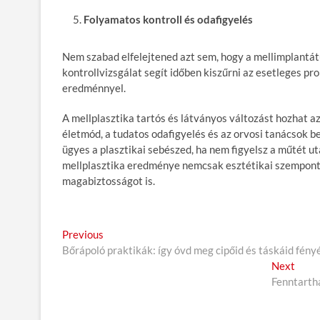
Folyamatos kontroll és odafigyelés
Nem szabad elfelejtened azt sem, hogy a mellimplantátum
kontrollvizsgálat segít időben kiszűrni az esetleges pr
eredménnyel.
A mellplasztika tartós és látványos változást hozhat a
életmód, a tudatos odafigyelés és az orvosi tanácsok b
ügyes a plasztikai sebészed, ha nem figyelsz a műtét u
mellplasztika eredménye nemcsak esztétikai szempontb
magabiztosságot is.
B
Previous
P
Bőrápoló praktikák: így óvd meg cipőid és táskáid fény
r
e
e
Next
N
j
v
Fenntartha
e
i
x
e
o
t