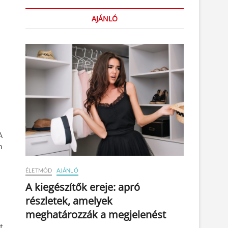
AJÁNLÓ
A
n
ÉLETMÓD
AJÁNLÓ
A kiegészítők ereje: apró
részletek, amelyek
meghatározzák a megjelenést
t.