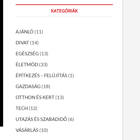
r
KATEGÓRIÁK
c
h
…
AJÁNLÓ
(11)
DIVAT
(14)
EGÉSZSÉG
(13)
ÉLETMÓD
(33)
ÉPÍTKEZÉS – FELÚJÍTÁS
(1)
GAZDASÁG
(18)
OTTHON ÉS KERT
(13)
TECH
(12)
UTAZÁS ÉS SZABADIDŐ
(6)
VÁSÁRLÁS
(10)