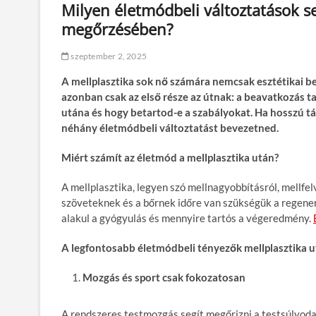
Milyen életmódbeli változtatások 
megőrzésében?
szeptember 2, 2025
A mellplasztika sok nő számára nemcsak esztétikai b
azonban csak az első része az útnak: a beavatkozás 
utána és hogy betartod-e a szabályokat. Ha hosszú t
néhány életmódbeli változtatást bevezetned.
Miért számít az életmód a mellplasztika után?
A mellplasztika, legyen szó mellnagyobbításról, mellfe
szöveteknek és a bőrnek időre van szükségük a regene
alakul a gyógyulás és mennyire tartós a végeredmény.
A legfontosabb életmódbeli tényezők mellplasztika 
Mozgás és sport csak fokozatosan
A rendszeres testmozgás segít megőrizni a testsúlyoda