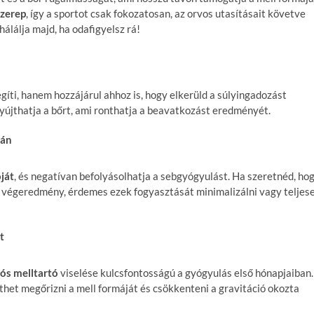
szerep
, így a sportot csak fokozatosan, az orvos utasításait követve
hálálja majd, ha odafigyelsz rá!
íti, hanem hozzájárul ahhoz is, hogy elkerüld a súlyingadozást
újthatja a bőrt, ami ronthatja a beavatkozást eredményét.
tán
óját
, és negatívan befolyásolhatja a sebgyógyulást. Ha szeretnéd, ho
a végeredmény, érdemes ezek fogyasztását minimalizálni vagy teljes
t
ós melltartó
viselése kulcsfontosságú a gyógyulás első hónapjaiban.
íthet megőrizni a mell formáját és csökkenteni a gravitáció okozta