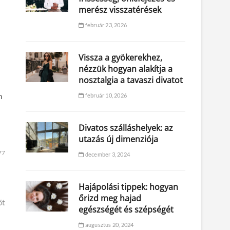
merész visszatérések
február 23, 2026
Vissza a gyökerekhez,
nézzük hogyan alakítja a
nosztalgia a tavaszi divatot
n
február 10, 2026
Divatos szálláshelyek: az
utazás új dimenziója
77
december 3, 2024
Hajápolási tippek: hogyan
őrizd meg hajad
őt
egészségét és szépségét
augusztus 20, 2024