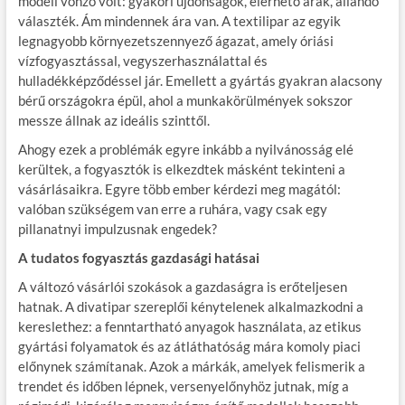
modell vonzó volt: gyakori újdonságok, elérhető árak, állandó
választék. Ám mindennek ára van. A textilipar az egyik
legnagyobb környezetszennyező ágazat, amely óriási
vízfogyasztással, vegyszerhasználattal és
hulladékképződéssel jár. Emellett a gyártás gyakran alacsony
bérű országokra épül, ahol a munkakörülmények sokszor
messze állnak az ideális szinttől.
Ahogy ezek a problémák egyre inkább a nyilvánosság elé
kerültek, a fogyasztók is elkezdtek másként tekinteni a
vásárlásaikra. Egyre több ember kérdezi meg magától:
valóban szükségem van erre a ruhára, vagy csak egy
pillanatnyi impulzusnak engedek?
A tudatos fogyasztás gazdasági hatásai
A változó vásárlói szokások a gazdaságra is erőteljesen
hatnak. A divatipar szereplői kénytelenek alkalmazkodni a
kereslethez: a fenntartható anyagok használata, az etikus
gyártási folyamatok és az átláthatóság mára komoly piaci
előnynek számítanak. Azok a márkák, amelyek felismerik a
trendet és időben lépnek, versenyelőnyhöz jutnak, míg a