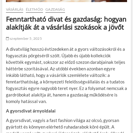
VÁSÁRLÁS
ÉLETMÓD
GAZDASÁG
Fenntartható divat és gazdaság: hogyan
alakítják át a vásárlási szokások a jövőt
szeptember 5, 2025
A divatvilág hosszú évtizedeken át a gyors változásokról és a
fogyasztás pörgéséről szólt. Újabb és újabb kollekciók
követték egymást, sokszor az előző szezon darabjainak teljes
háttérbe szorításával. Az utóbbi években azonban egyre
inkább látható, hogy a vásárlók szemlélete változik: a
fenntarthatóság, a környezeti felelősségvállalás és a tudatos
fogyasztás egyre nagyobb teret nyer. Ez a folyamat nemcsak a
gardróbokat alakítja át, hanem a gazdaság működésére is
komoly hatással van.
A gyorsdivat árnyoldalai
A gyorsdivat, vagyis a fast fashion világa az olcsó, gyorsan
gyártott és könnyen elérhető ruhadarabok köré épült. A