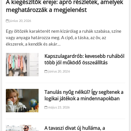
A kiegészítők ereje: apró részletek, amelyek
meghatározzák a megjelenést
június 20, 2026
Egy öltözék karakterét nem kizárólag a ruhák szabása, színe
vagy anyaga határozza meg. A cipő, a táska, az öv, az
ékszerek, a kendők és akár…
Kapszulagardrób: kevesebb ruhából
több jól működő összeállítás
június 20, 2026
Tanulás nyűg nélkül? Így segítenek a
logikai játékok a mindennapokban
május 23, 2026
A tavaszi divat új hulláma, a