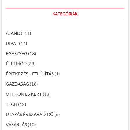
s
a
:
r
n
c
KATEGÓRIÁK
a
h
…
v
AJÁNLÓ
(11)
i
DIVAT
(14)
g
EGÉSZSÉG
(13)
á
c
ÉLETMÓD
(33)
i
ÉPÍTKEZÉS – FELÚJÍTÁS
(1)
ó
GAZDASÁG
(18)
OTTHON ÉS KERT
(13)
TECH
(12)
UTAZÁS ÉS SZABADIDŐ
(6)
VÁSÁRLÁS
(10)