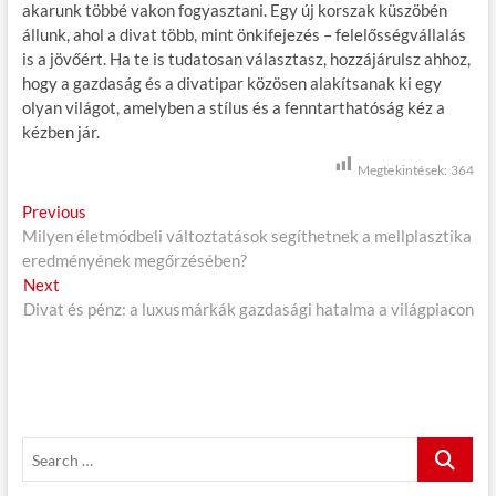
akarunk többé vakon fogyasztani. Egy új korszak küszöbén
állunk, ahol a divat több, mint önkifejezés – felelősségvállalás
is a jövőért. Ha te is tudatosan választasz, hozzájárulsz ahhoz,
hogy a gazdaság és a divatipar közösen alakítsanak ki egy
olyan világot, amelyben a stílus és a fenntarthatóság kéz a
kézben jár.
Megtekintések:
364
B
Previous
P
Milyen életmódbeli változtatások segíthetnek a mellplasztika
r
e
eredményének megőrzésében?
e
j
Next
N
v
Divat és pénz: a luxusmárkák gazdasági hatalma a világpiacon
e
i
e
x
o
g
t
u
p
s
y
o
p
z
s
o
S
é
t
s
e
:
t