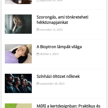
augusztus 20, 2024
Szorongás, ami tönkreteheti
hétköznapjainkat
november 21, 2023
A Bioptron lámpák világa
október 2, 2023
Színházi öltözet nőknek
szeptember 18, 2023
Műfű a kertdesignban: Praktikus és