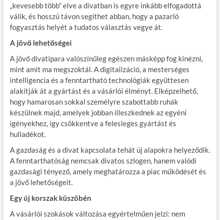
„kevesebb több” elve a divatban is egyre inkább elfogadottá
válik, és hosszú távon segíthet abban, hogy a pazarló
fogyasztás helyét a tudatos választás vegye át.
A jövő lehetőségei
A jövő divatipara valószínűleg egészen másképp fog kinézni,
mint amit ma megszoktál. A digitalizáció, a mesterséges
intelligencia és a fenntartható technológiák együttesen
alakítják át a gyártást és a vásárlói élményt. Elképzelhető,
hogy hamarosan sokkal személyre szabottabb ruhák
készülnek majd, amelyek jobban illeszkednek az egyéni
igényekhez, így csökkentve a felesleges gyártást és
hulladékot.
A gazdaság és a divat kapcsolata tehát új alapokra helyeződik.
A fenntarthatóság nemcsak divatos szlogen, hanem valódi
gazdasági tényező, amely meghatározza a piac működését és
a jövő lehetőségeit.
Egy új korszak küszöbén
A vásárlói szokások változása egyértelműen jelzi: nem