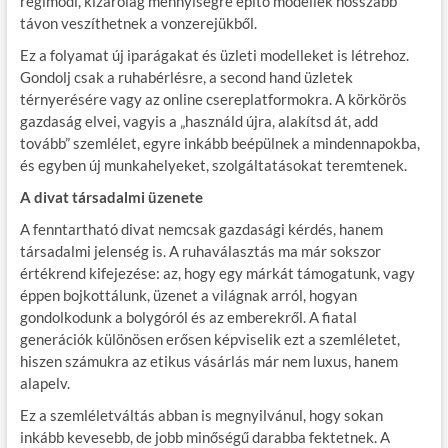
régimódi, kizárólag mennyiségre építő modellek hosszabb
távon veszíthetnek a vonzerejükből.
Ez a folyamat új iparágakat és üzleti modelleket is létrehoz.
Gondolj csak a ruhabérlésre, a second hand üzletek
térnyerésére vagy az online csereplatformokra. A körkörös
gazdaság elvei, vagyis a „használd újra, alakítsd át, add
tovább” szemlélet, egyre inkább beépülnek a mindennapokba,
és egyben új munkahelyeket, szolgáltatásokat teremtenek.
A divat társadalmi üzenete
A fenntartható divat nemcsak gazdasági kérdés, hanem
társadalmi jelenség is. A ruhaválasztás ma már sokszor
értékrend kifejezése: az, hogy egy márkát támogatunk, vagy
éppen bojkottálunk, üzenet a világnak arról, hogyan
gondolkodunk a bolygóról és az emberekről. A fiatal
generációk különösen erősen képviselik ezt a szemléletet,
hiszen számukra az etikus vásárlás már nem luxus, hanem
alapelv.
Ez a szemléletváltás abban is megnyilvánul, hogy sokan
inkább kevesebb, de jobb minőségű darabba fektetnek. A