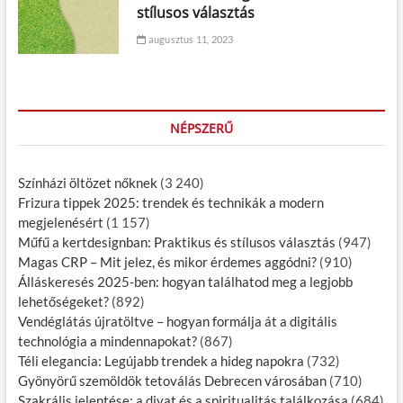
stílusos választás
augusztus 11, 2023
NÉPSZERŰ
Színházi öltözet nőknek
(3 240)
Frizura tippek 2025: trendek és technikák a modern
megjelenésért
(1 157)
Műfű a kertdesignban: Praktikus és stílusos választás
(947)
Magas CRP – Mit jelez, és mikor érdemes aggódni?
(910)
Álláskeresés 2025-ben: hogyan találhatod meg a legjobb
lehetőségeket?
(892)
Vendéglátás újratöltve – hogyan formálja át a digitális
technológia a mindennapokat?
(867)
Téli elegancia: Legújabb trendek a hideg napokra
(732)
Gyönyörű szemöldök tetoválás Debrecen városában
(710)
Szakrális jelentése: a divat és a spiritualitás találkozása
(684)