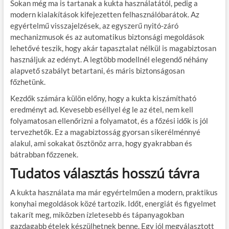
Sokan még ma is tartanak a kukta használatától, pedig a
modern kialakítások kifejezetten felhasználóbarátok. Az
egyértelmű visszajelzések, az egyszerű nyitó-záró
mechanizmusok és az automatikus biztonsági megoldások
lehetővé teszik, hogy akár tapasztalat nélkül is magabiztosan
használjuk az edényt. A legtöbb modellnél elegendő néhány
alapvető szabályt betartani, és máris biztonságosan
főzhetünk.
Kezdők számára külön előny, hogy a kukta kiszámítható
eredményt ad. Kevesebb eséllyel ég le az étel, nem kell
folyamatosan ellenőrizni a folyamatot, és a főzési idők is jól
tervezhetők. Ez a magabiztosság gyorsan sikerélménnyé
alakul, ami sokakat ösztönöz arra, hogy gyakrabban és
bátrabban főzzenek.
Tudatos választás hosszú távra
A kukta használata ma már egyértelműen a modern, praktikus
konyhai megoldások közé tartozik. Időt, energiát és figyelmet
takarít meg, miközben ízletesebb és tápanyagokban
gazdagabb ételek készülhetnek benne. Egy jól megválasztott