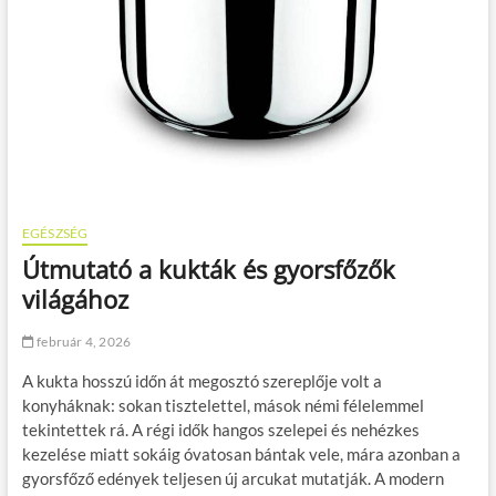
EGÉSZSÉG
Útmutató a kukták és gyorsfőzők
világához
február 4, 2026
A kukta hosszú időn át megosztó szereplője volt a
konyháknak: sokan tisztelettel, mások némi félelemmel
tekintettek rá. A régi idők hangos szelepei és nehézkes
kezelése miatt sokáig óvatosan bántak vele, mára azonban a
gyorsfőző edények teljesen új arcukat mutatják. A modern