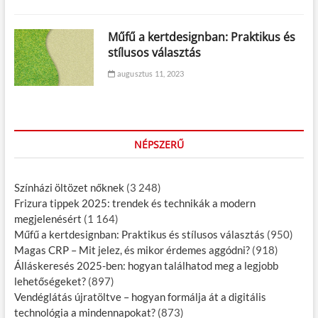
Műfű a kertdesignban: Praktikus és
stílusos választás
augusztus 11, 2023
NÉPSZERŰ
Színházi öltözet nőknek
(3 248)
Frizura tippek 2025: trendek és technikák a modern
megjelenésért
(1 164)
Műfű a kertdesignban: Praktikus és stílusos választás
(950)
Magas CRP – Mit jelez, és mikor érdemes aggódni?
(918)
Álláskeresés 2025-ben: hogyan találhatod meg a legjobb
lehetőségeket?
(897)
Vendéglátás újratöltve – hogyan formálja át a digitális
technológia a mindennapokat?
(873)