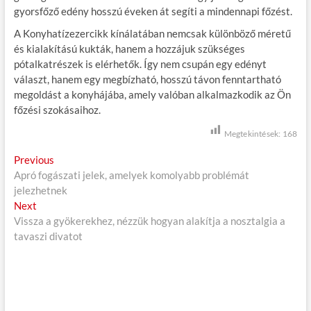
gyorsfőző edény hosszú éveken át segíti a mindennapi főzést.
A Konyhatízezercikk kínálatában nemcsak különböző méretű
és kialakítású kukták, hanem a hozzájuk szükséges
pótalkatrészek is elérhetők. Így nem csupán egy edényt
választ, hanem egy megbízható, hosszú távon fenntartható
megoldást a konyhájába, amely valóban alkalmazkodik az Ön
főzési szokásaihoz.
Megtekintések:
168
B
Previous
P
Apró fogászati jelek, amelyek komolyabb problémát
r
e
jelezhetnek
e
j
Next
N
v
Vissza a gyökerekhez, nézzük hogyan alakítja a nosztalgia a
e
i
e
tavaszi divatot
x
o
g
t
u
p
s
y
o
p
z
s
o