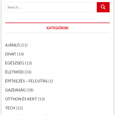
é
t
s
S
:
t
s
e
:
a
n
r
a
c
KATEGÓRIÁK
h
v
…
i
AJÁNLÓ
(11)
g
DIVAT
(14)
á
EGÉSZSÉG
(13)
c
ÉLETMÓD
(33)
i
ÉPÍTKEZÉS – FELÚJÍTÁS
(1)
ó
GAZDASÁG
(18)
OTTHON ÉS KERT
(13)
TECH
(12)