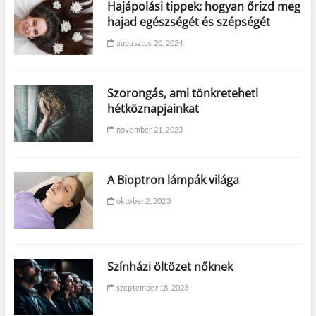
Hajápolási tippek: hogyan őrizd meg
hajad egészségét és szépségét
augusztus 20, 2024
Szorongás, ami tönkreteheti
hétköznapjainkat
november 21, 2023
A Bioptron lámpák világa
október 2, 2023
Színházi öltözet nőknek
szeptember 18, 2023