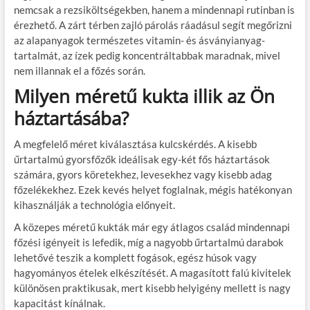
nemcsak a rezsiköltségekben, hanem a mindennapi rutinban is
érezhető. A zárt térben zajló párolás ráadásul segít megőrizni
az alapanyagok természetes vitamin- és ásványianyag-
tartalmát, az ízek pedig koncentráltabbak maradnak, mivel
nem illannak el a főzés során.
Milyen méretű kukta illik az Ön
háztartásába?
A megfelelő méret kiválasztása kulcskérdés. A kisebb
űrtartalmú gyorsfőzők ideálisak egy-két fős háztartások
számára, gyors köretekhez, levesekhez vagy kisebb adag
főzelékekhez. Ezek kevés helyet foglalnak, mégis hatékonyan
kihasználják a technológia előnyeit.
A közepes méretű kukták már egy átlagos család mindennapi
főzési igényeit is lefedik, míg a nagyobb űrtartalmú darabok
lehetővé teszik a komplett fogások, egész húsok vagy
hagyományos ételek elkészítését. A magasított falú kivitelek
különösen praktikusak, mert kisebb helyigény mellett is nagy
kapacitást kínálnak.