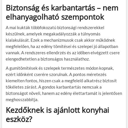
Biztonság és karbantartás – nem
elhanyagolható szempontok
A mai kukták többfokozatú biztonsági rendszerekkel
készülnek, amelyek megakadályozzák a túlnyomás
kialakulását. Ezek a mechanizmusok csak akkor működnek
megfelelően, ha az edény tömítései és szelepei jó állapotban
vannak. A rendszeres ellenőrzés és az időben elvégzett csere
elengedhetetlen a biztonságos használathoz.
A gumitömítések és szelepek természetes módon kopnak,
ezért időnként cserére szorulnak. A pontos méretezés
kiemelten fontos, hiszen csak a megfelelő alkatrész biztosít
tökéletes zárást. A gondos karbantartás nemcsak a
biztonságot növeli, hanem az edény élettartamát is jelentősen
meghosszabbítja.
Kezdőknek is ajánlott konyhai
eszköz?