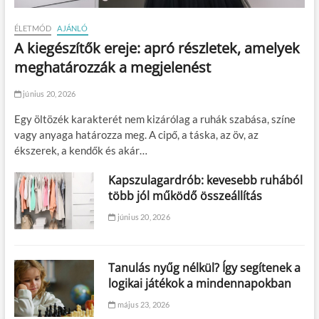
ÉLETMÓD
AJÁNLÓ
A kiegészítők ereje: apró részletek, amelyek
meghatározzák a megjelenést
június 20, 2026
Egy öltözék karakterét nem kizárólag a ruhák szabása, színe
vagy anyaga határozza meg. A cipő, a táska, az öv, az
ékszerek, a kendők és akár…
Kapszulagardrób: kevesebb ruhából
több jól működő összeállítás
június 20, 2026
Tanulás nyűg nélkül? Így segítenek a
logikai játékok a mindennapokban
május 23, 2026