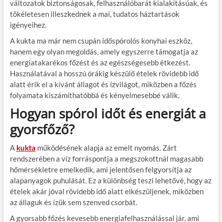
változatok biztonságosak, felhasználóbarát kialakításúak, és
tökéletesen illeszkednek a mai, tudatos háztartások
igényeihez.
A kukta ma már nem csupán időspórolós konyhai eszköz,
hanem egy olyan megoldás, amely egyszerre támogatja az
energiatakarékos főzést és az egészségesebb étkezést.
Használatával a hosszú órákig készülő ételek rövidebb idő
alatt érik el a kívánt állagot és ízvilágot, miközben a főzés
folyamata kiszámíthatóbbá és kényelmesebbé válik.
Hogyan spórol időt és energiát a
gyorsfőző?
A
kukta
működésének alapja az emelt nyomás. Zárt
rendszerében a víz forráspontja a megszokottnál magasabb
hőmérsékletre emelkedik, ami jelentősen felgyorsítja az
alapanyagok puhulását. Ez a különbség teszi lehetővé, hogy az
ételek akár jóval rövidebb idő alatt elkészüljenek, miközben
az állaguk és ízük sem szenved csorbát.
A gyorsabb főzés kevesebb energiafelhasználással jár, ami