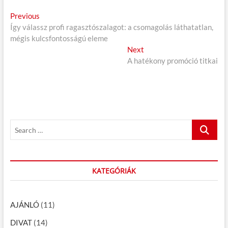
B
Previous
P
Így válassz profi ragasztószalagot: a csomagolás láthatatlan,
r
e
mégis kulcsfontosságú eleme
e
j
v
Next
N
i
A hatékony promóció titkai
e
e
o
x
g
u
t
s
p
y
p
o
z
o
s
S
é
s
t
e
t
:
s
a
:
r
n
c
KATEGÓRIÁK
a
h
…
v
AJÁNLÓ
(11)
i
DIVAT
(14)