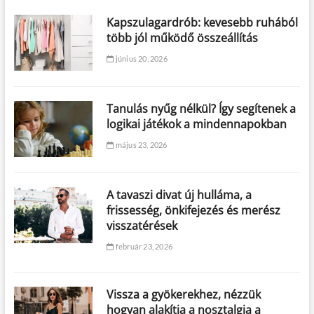
Kapszulagardrób: kevesebb ruhából
több jól működő összeállítás
június 20, 2026
Tanulás nyűg nélkül? Így segítenek a
logikai játékok a mindennapokban
május 23, 2026
A tavaszi divat új hulláma, a
frissesség, önkifejezés és merész
visszatérések
február 23, 2026
Vissza a gyökerekhez, nézzük
hogyan alakítja a nosztalgia a