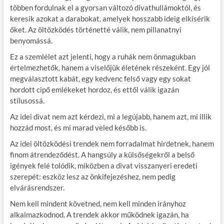
többen fordulnak el a gyorsan változó divathullámoktól, és
keresik azokat a darabokat, amelyek hosszabb ideig elkísérik
őket. Az öltözködés történetté válik, nem pillanatnyi
benyomássá.
Ez a szemlélet azt jelenti, hogy a ruhák nem önmagukban
értelmezhetők, hanem a viselőjük életének részeként. Egy jól
megválasztott kabát, egy kedvenc felső vagy egy sokat
hordott cipő emlékeket hordoz, és ettől válik igazán
stílusossá.
Az idei divat nem azt kérdezi, mi a legújabb, hanem azt, mi illik
hozzád most, és mi marad veled később is.
Az idei öltözködési trendek nem forradalmat hirdetnek, hanem
finom átrendeződést. A hangsúly a külsőségekről a belső
igények felé tolódik, miközben a divat visszanyeri eredeti
szerepét: eszköz lesz az önkifejezéshez, nem pedig
elvárásrendszer.
Nem kell mindent követned, nem kell minden irányhoz
alkalmazkodnod. A trendek akkor működnek igazán, ha