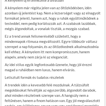
A kényelem új értelmezése a divatban
A kényelem már régóta jelen van az öltözködésben, idén
azonban új jelentést kap. Nem a lezserséget vagy az elnagyolt
formákat jelenti, hanem azt, hogy a ruhák együttműködnek a
testeddel, nem pedig korlátozzák azt. A szabások lazábbak,
mégis átgondoltak, a vonalak tiszták, a mozgás szabad.
Ez a trend annak felismeréséből született, hogy a
mindennapok ritmusa megváltozott. Egyre többször váltasz
szerepet a nap folyamán, és az öltözékednek alkalmazkodnia
kell ehhez. A kényelem itt nem kompromisszum, hanem
alapelv, amely nem zárja ki az eleganciát.
Az idei stílus egyik legfontosabb üzenete, hogy jól érezni
magad a ruháidban nem luxus, hanem elvárás.
Letisztult formák és tudatos részletek
A trendek idén a kevesebb felé mozdulnak. A túlzsúfolt
megoldásokat felváltják az egyszerűbb, átgondolt darabok,
ahol minden részletnek szerepe van. A hangsúly nem a
feltűnésen, hanem a finom hatáson van. Egy jól megválasztott
szabás, egy különleges anyag vagy egy apró formai megoldás