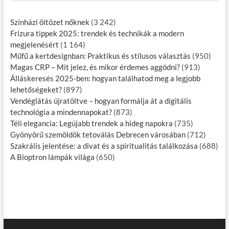
Színházi öltözet nőknek
(3 242)
Frizura tippek 2025: trendek és technikák a modern
megjelenésért
(1 164)
Műfű a kertdesignban: Praktikus és stílusos választás
(950)
Magas CRP – Mit jelez, és mikor érdemes aggódni?
(913)
Álláskeresés 2025-ben: hogyan találhatod meg a legjobb
lehetőségeket?
(897)
Vendéglátás újratöltve – hogyan formálja át a digitális
technológia a mindennapokat?
(873)
Téli elegancia: Legújabb trendek a hideg napokra
(735)
Gyönyörű szemöldök tetoválás Debrecen városában
(712)
Szakrális jelentése: a divat és a spiritualitás találkozása
(688)
A Bioptron lámpák világa
(650)