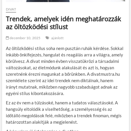
DIVAT
Trendek, amelyek idén meghatározzák
az öltözködési stílust
december 10, 2025
ajánlott
Az öltözködési stílus soha nem pusztán ruhák kérdése. Sokkal
inkább önkifejezés, hangulat és reagálás arra a világra, amely
körülvesz. A divat minden évben visszatükrözi a társadalmi
változásokat, az életmódunk alakulását és azt is, hogyan
szeretnénk érezni magunkat a bőrünkben. A divatmustra.hu
szemlélete szerint az idei trendek nem diktálnak, hanem
irányt mutatnak, miközben nagyobb szabadságot adnak az
egyéni stílus kibontakozására.
Ez az év nem a túlzásoké, hanem a tudatos választásoké. A
hangsúly eltolódik a viselhetőség, a személyesség és az
időtálló megoldások felé, miközben a trendek finoman, mégis
határozottan alakítják a megjelenést.