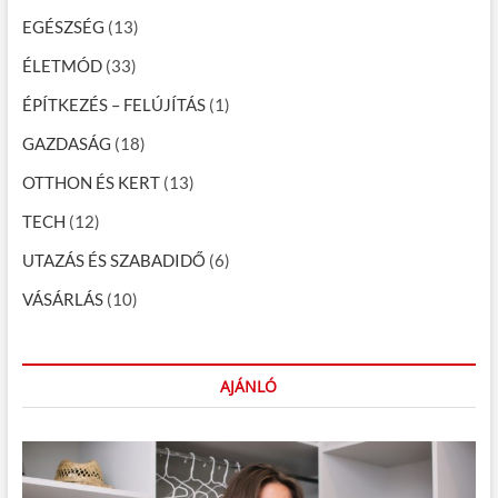
g
EGÉSZSÉG
(13)
á
c
ÉLETMÓD
(33)
i
ÉPÍTKEZÉS – FELÚJÍTÁS
(1)
ó
GAZDASÁG
(18)
OTTHON ÉS KERT
(13)
TECH
(12)
UTAZÁS ÉS SZABADIDŐ
(6)
VÁSÁRLÁS
(10)
AJÁNLÓ