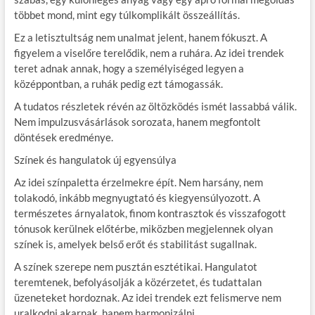
többet mond, mint egy túlkomplikált összeállítás.
Ez a letisztultság nem unalmat jelent, hanem fókuszt. A
figyelem a viselőre terelődik, nem a ruhára. Az idei trendek
teret adnak annak, hogy a személyiséged legyen a
középpontban, a ruhák pedig ezt támogassák.
A tudatos részletek révén az öltözködés ismét lassabbá válik.
Nem impulzusvásárlások sorozata, hanem megfontolt
döntések eredménye.
Színek és hangulatok új egyensúlya
Az idei színpaletta érzelmekre épít. Nem harsány, nem
tolakodó, inkább megnyugtató és kiegyensúlyozott. A
természetes árnyalatok, finom kontrasztok és visszafogott
tónusok kerülnek előtérbe, miközben megjelennek olyan
színek is, amelyek belső erőt és stabilitást sugallnak.
A színek szerepe nem pusztán esztétikai. Hangulatot
teremtenek, befolyásolják a közérzetet, és tudattalan
üzeneteket hordoznak. Az idei trendek ezt felismerve nem
uralkodni akarnak, hanem harmonizálni.