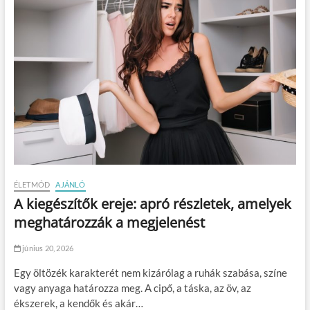
ÉLETMÓD
AJÁNLÓ
A kiegészítők ereje: apró részletek, amelyek
meghatározzák a megjelenést
június 20, 2026
Egy öltözék karakterét nem kizárólag a ruhák szabása, színe
vagy anyaga határozza meg. A cipő, a táska, az öv, az
ékszerek, a kendők és akár…