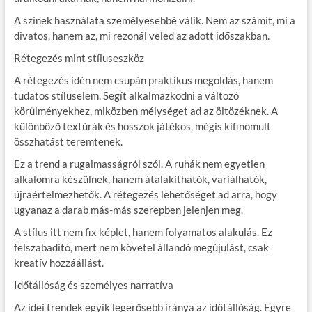
A színek használata személyesebbé válik. Nem az számít, mi a
divatos, hanem az, mi rezonál veled az adott időszakban.
Rétegezés mint stíluseszköz
A rétegezés idén nem csupán praktikus megoldás, hanem
tudatos stíluselem. Segít alkalmazkodni a változó
körülményekhez, miközben mélységet ad az öltözéknek. A
különböző textúrák és hosszok játékos, mégis kifinomult
összhatást teremtenek.
Ez a trend a rugalmasságról szól. A ruhák nem egyetlen
alkalomra készülnek, hanem átalakíthatók, variálhatók,
újraértelmezhetők. A rétegezés lehetőséget ad arra, hogy
ugyanaz a darab más-más szerepben jelenjen meg.
A stílus itt nem fix képlet, hanem folyamatos alakulás. Ez
felszabadító, mert nem követel állandó megújulást, csak
kreatív hozzáállást.
Időtállóság és személyes narratíva
Az idei trendek egyik legerősebb iránya az időtállóság. Egyre