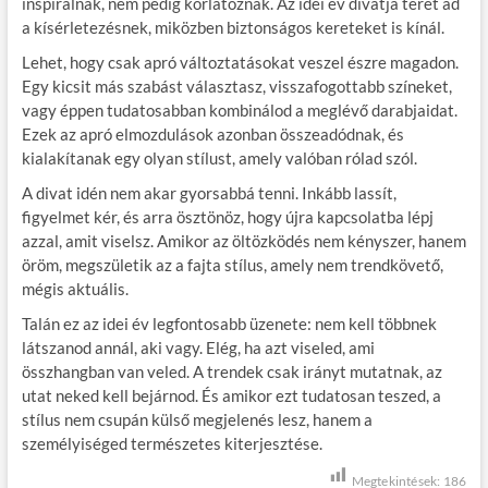
inspirálnak, nem pedig korlátoznak. Az idei év divatja teret ad
a kísérletezésnek, miközben biztonságos kereteket is kínál.
Lehet, hogy csak apró változtatásokat veszel észre magadon.
Egy kicsit más szabást választasz, visszafogottabb színeket,
vagy éppen tudatosabban kombinálod a meglévő darabjaidat.
Ezek az apró elmozdulások azonban összeadódnak, és
kialakítanak egy olyan stílust, amely valóban rólad szól.
A divat idén nem akar gyorsabbá tenni. Inkább lassít,
figyelmet kér, és arra ösztönöz, hogy újra kapcsolatba lépj
azzal, amit viselsz. Amikor az öltözködés nem kényszer, hanem
öröm, megszületik az a fajta stílus, amely nem trendkövető,
mégis aktuális.
Talán ez az idei év legfontosabb üzenete: nem kell többnek
látszanod annál, aki vagy. Elég, ha azt viseled, ami
összhangban van veled. A trendek csak irányt mutatnak, az
utat neked kell bejárnod. És amikor ezt tudatosan teszed, a
stílus nem csupán külső megjelenés lesz, hanem a
személyiséged természetes kiterjesztése.
Megtekintések:
186