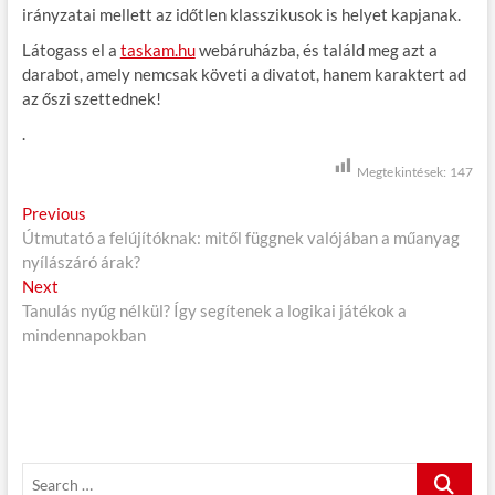
irányzatai mellett az időtlen klasszikusok is helyet kapjanak.
Látogass el a
taskam.hu
webáruházba, és találd meg azt a
darabot, amely nemcsak követi a divatot, hanem karaktert ad
az őszi szettednek!
.
Megtekintések:
147
B
Previous
P
Útmutató a felújítóknak: mitől függnek valójában a műanyag
r
e
nyílászáró árak?
e
j
Next
N
v
Tanulás nyűg nélkül? Így segítenek a logikai játékok a
e
i
e
mindennapokban
x
o
g
t
u
p
s
y
o
p
z
s
o
é
t
s
S
:
t