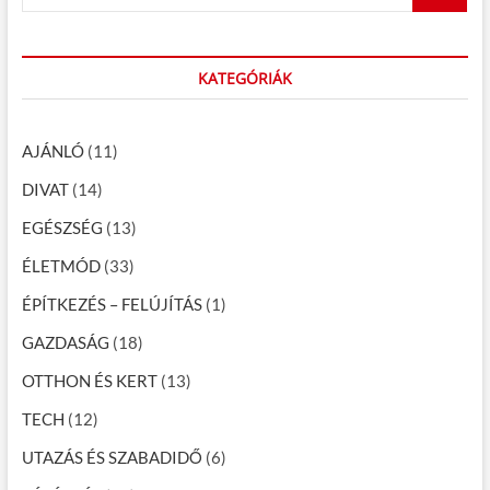
s
e
:
a
n
r
a
c
KATEGÓRIÁK
h
v
…
i
AJÁNLÓ
(11)
g
DIVAT
(14)
á
EGÉSZSÉG
(13)
c
ÉLETMÓD
(33)
i
ÉPÍTKEZÉS – FELÚJÍTÁS
(1)
ó
GAZDASÁG
(18)
OTTHON ÉS KERT
(13)
TECH
(12)
UTAZÁS ÉS SZABADIDŐ
(6)