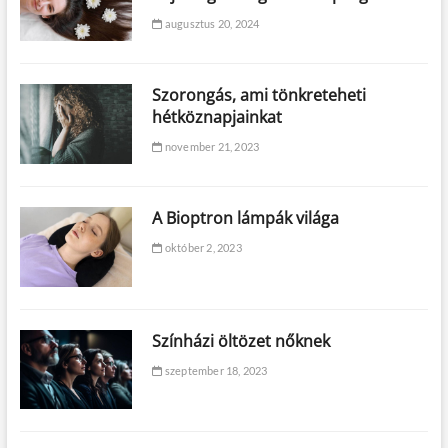
augusztus 20, 2024
Szorongás, ami tönkreteheti
hétköznapjainkat
november 21, 2023
A Bioptron lámpák világa
október 2, 2023
Színházi öltözet nőknek
szeptember 18, 2023