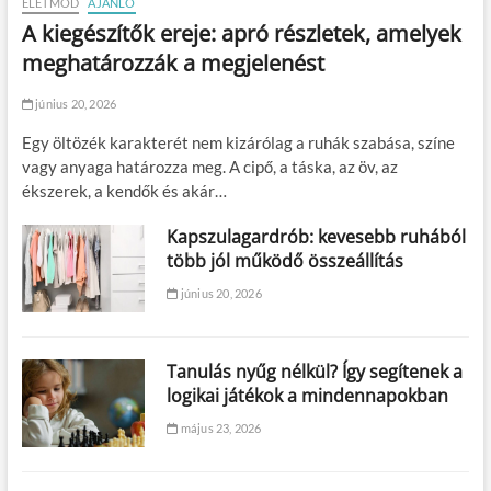
ÉLETMÓD
AJÁNLÓ
A kiegészítők ereje: apró részletek, amelyek
meghatározzák a megjelenést
június 20, 2026
Egy öltözék karakterét nem kizárólag a ruhák szabása, színe
vagy anyaga határozza meg. A cipő, a táska, az öv, az
ékszerek, a kendők és akár…
Kapszulagardrób: kevesebb ruhából
több jól működő összeállítás
június 20, 2026
Tanulás nyűg nélkül? Így segítenek a
logikai játékok a mindennapokban
május 23, 2026