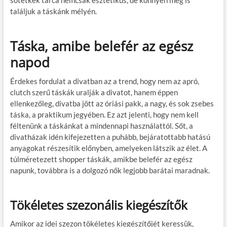
találjuk a táskánk mélyén.
Táska, amibe belefér az egész
napod
Érdekes fordulat a divatban az a trend, hogy nem az apró,
clutch szerű táskák uralják a divatot, hanem éppen
ellenkezőleg, divatba jött az óriási pakk, a nagy, és sok zsebes
táska, a praktikum jegyében. Ez azt jelenti, hogy nem kell
féltenünk a táskánkat a mindennapi használattól. Sőt, a
divatházak idén kifejezetten a puhább, bejáratottabb hatású
anyagokat részesítik előnyben, amelyeken látszik az élet. A
túlméretezett shopper táskák, amikbe belefér az egész
napunk, továbbra is a dolgozó nők legjobb barátai maradnak.
Tökéletes szezonális kiegészítők
Amikor az idei szezon tökéletes kiegészítőjét keressük,