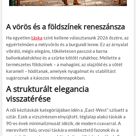
A vörös és a földszínek reneszánsza
Ha egyetlen
táska
színt kellene választanunk 2026 őszére, az
egyértelműen a mélyvörös és a burgundi lenne. Ez az árnyalat
vibráló, mégis elegáns, tökéletesen passzol a barna
ballonkabátokhoz és a szürke kötött ruhákhoz. Mellette a
természetes földszínek – a mahagóni, az olajzöld és a sötét
karamell – hódítanak, amelyek nyugalmat és stabilitást
sugároznak a káoszos mindennapokban.
A strukturált elegancia
visszatérése
A női kézitáskák kategóriájában idén a „East-West” sziluett a
sztár. Ezek a vízszintesen elnyújtott, téglalap alakú táskák a
90-es évek minimalizmusát idézik, de modern csavarral. A
merevített falú, orvosi táskára emlékeztető fazonok és a