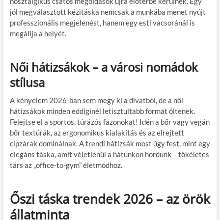
nosztalgikus csatos megoldások újra előtérbe kerülnek. Egy
jól megválasztott kézitáska nemcsak a munkába menet nyújt
professzionális megjelenést, hanem egy esti vacsoránál is
megállja a helyét.
Női hátizsákok – a városi nomádok
stílusa
A kényelem 2026-ban sem megy ki a divatból, de a női
hátizsákok minden eddiginél letisztultabb formát öltenek.
Felejtse el a sportos, túrázós fazonokat! Idén a bőr vagy vegán
bőr textúrák, az ergonomikus kialakítás és az elrejtett
cipzárak dominálnak. A trendi hátizsák most úgy fest, mint egy
elegáns táska, amit véletlenül a hátunkon hordunk – tökéletes
társ az „office-to-gym” életmódhoz.
Őszi táska trendek 2026 – az örök
állatminta