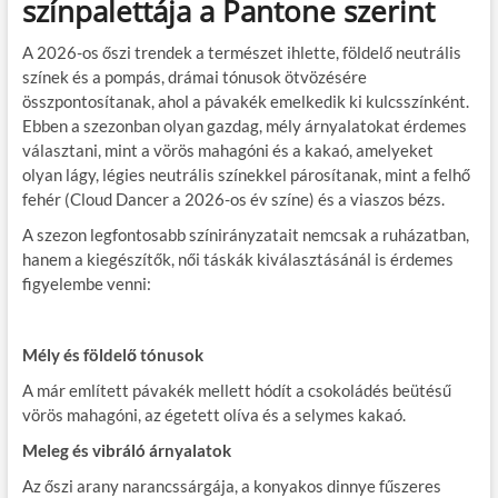
színpalettája a Pantone szerint
A 2026-os őszi trendek a természet ihlette, földelő neutrális
színek és a pompás, drámai tónusok ötvözésére
összpontosítanak, ahol a pávakék emelkedik ki kulcsszínként.
Ebben a szezonban olyan gazdag, mély árnyalatokat érdemes
választani, mint a vörös mahagóni és a kakaó, amelyeket
olyan lágy, légies neutrális színekkel párosítanak, mint a felhő
fehér (Cloud Dancer a 2026-os év színe) és a viaszos bézs.
A szezon legfontosabb színirányzatait nemcsak a ruházatban,
hanem a kiegészítők, női táskák kiválasztásánál is érdemes
figyelembe venni:
Mély és földelő tónusok
A már említett pávakék mellett hódít a csokoládés beütésű
vörös mahagóni, az égetett olíva és a selymes kakaó.
Meleg és vibráló árnyalatok
Az őszi arany narancssárgája, a konyakos dinnye fűszeres