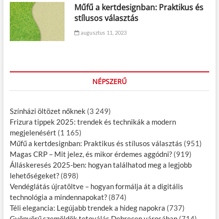
Műfű a kertdesignban: Praktikus és
stílusos választás
augusztus 11, 2023
NÉPSZERŰ
Színházi öltözet nőknek
(3 249)
Frizura tippek 2025: trendek és technikák a modern
megjelenésért
(1 165)
Műfű a kertdesignban: Praktikus és stílusos választás
(951)
Magas CRP – Mit jelez, és mikor érdemes aggódni?
(919)
Álláskeresés 2025-ben: hogyan találhatod meg a legjobb
lehetőségeket?
(898)
Vendéglátás újratöltve – hogyan formálja át a digitális
technológia a mindennapokat?
(874)
Téli elegancia: Legújabb trendek a hideg napokra
(737)
Gyönyörű szemöldök tetoválás Debrecen városában
(714)