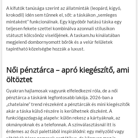
A kifutók tanúsága szerint az állatminták (leopárd, kígyó,
krokodil) idén sem tűnnek el, sőt: a táskákon „semleges
mintaként” funkcionálnak. Egy kígyóbőr hatású táska egy
teljesen fekete szettel kombinálva azonnali stílusikon
státuszt kölcsönöz viselőjének. A taskam.hu kínálatában
megjelenő dombornyomott bőrök és a velúr felületek
tapintható közelségbe hozzák a luxust.
Női pénztárca – apró kiegészítő, ami
öltöztet
Gyakran hajlamosak vagyunk elfeledkezni róla, de a női
pénztárca a táskánk legfontosabb lakója. 2026-ban a
„chatelaine” trend részeként a pénztárcák és mini kiegészítők
akár a táska külső részére is kerülhetnek díszként. A
funkciógazdagság alapelv: külön rekesz a kártyáknak, az
okmányoknak és a telefonnak. A színválasztásnál itt is
érdemes az őszi palettából inspirálódni: egy mélyzöld vagy
sötétkék tárca nemcsak esztétikus, de könnyen meg is