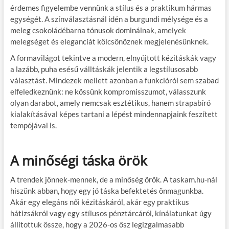
érdemes figyelembe vennünk a stílus és a praktikum hármas
egységét. A színválasztásnál idén a burgundi mélysége és a
meleg csokoládébarna tónusok dominálnak, amelyek
melegséget és eleganciát kölcsönöznek megjelenésünknek.
A formavilágot tekintve a modern, elnyújtott kézitáskák vagy
a lazább, puha esésű válltáskák jelentik a legstílusosabb
választást. Mindezek mellett azonban a funkcióról sem szabad
elfeledkeznünk: ne kössünk kompromisszumot, válasszunk
olyan darabot, amely nemcsak esztétikus, hanem strapabíró
kialakításával képes tartani a lépést mindennapjaink feszített
tempójával is.
A minőségi táska örök
A trendek jönnek-mennek, de a minőség örök. A taskam.hu-nál
hiszünk abban, hogy egy jó táska befektetés önmagunkba.
Akár egy elegáns női kézitáskáról, akár egy praktikus
hátizsákról vagy egy stílusos pénztárcáról, kínálatunkat úgy
állítottuk össze, hogy a 2026-os ősz legizgalmasabb