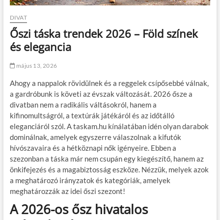
DIVAT
Őszi táska trendek 2026 – Föld színek
és elegancia
május 13, 2026
Ahogy a nappalok rövidülnek és a reggelek csípősebbé válnak,
a gardróbunk is követi az évszak változását. 2026 ősze a
divatban nem a radikális váltásokról, hanem a
kifinomultságról, a textúrák játékáról és az időtálló
eleganciáról szól. A taskam.hu kínálatában idén olyan darabok
dominálnak, amelyek egyszerre válaszolnak a kifutók
hívószavaira és a hétköznapi nők igényeire. Ebben a
szezonban a táska már nem csupán egy kiegészítő, hanem az
önkifejezés és a magabiztosság eszköze. Nézzük, melyek azok
a meghatározó irányzatok és kategóriák, amelyek
meghatározzák az idei őszi szezont!
A 2026-os ősz hivatalos