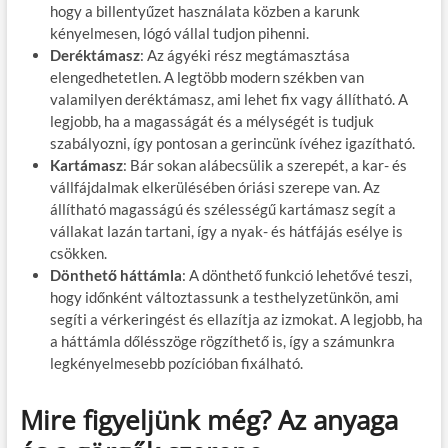
hogy a billentyűzet használata közben a karunk
kényelmesen, lógó vállal tudjon pihenni.
Deréktámasz
: Az ágyéki rész megtámasztása
elengedhetetlen. A legtöbb modern székben van
valamilyen deréktámasz, ami lehet fix vagy állítható. A
legjobb, ha a magasságát és a mélységét is tudjuk
szabályozni, így pontosan a gerincünk ívéhez igazítható.
Kartámasz
: Bár sokan alábecsülik a szerepét, a kar- és
vállfájdalmak elkerülésében óriási szerepe van. Az
állítható magasságú és szélességű kartámasz segít a
vállakat lazán tartani, így a nyak- és hátfájás esélye is
csökken.
Dönthető háttámla
: A dönthető funkció lehetővé teszi,
hogy időnként változtassunk a testhelyzetünkön, ami
segíti a vérkeringést és ellazítja az izmokat. A legjobb, ha
a háttámla dőlésszöge rögzíthető is, így a számunkra
legkényelmesebb pozícióban fixálható.
Mire figyeljünk még? Az anyaga