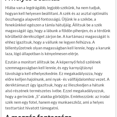
Hiába van a legdrágább, legjobb székünk, ha nem tudjuk,
hogyan kell helyesen beállítani. A szék és az asztal optimális
összhangja alapvető fontosságú. Üljünk le a székbe, a
fenekünkkel egészen a támla hátuljáig. Állítsuk be a szék
magasságát úgy, hogy a lábunk a földön pihenjen, és a térdünk
körülbelül derékszöget zárjon be. A kartámasz magasságát is
ehhez igazítsuk, hogy a vállunk ne legyen felhúzva. A
billentyűzetnek olyan magasságban kell lennie, hogy a karunk
laza, lógó állapotban is kényelmesen elérje.
Ezután a monitort állítsuk be. A képernyő felső szélének
szemmagasságban kell lennie, és egy karnyújtásnyi
távolságra kell elhelyezkednie. Ez megakadályozza, hogy
előre kelljen hajolnunk, ami nyak- és vállfájdalomhoz vezet. A
deréktámaszt úgy igazítsuk, hogy az illeszkedjen a hátunk
alsó részének természetes ívébe. Ezzel megakadályozzuk,
hogy a gerincünk „S” alakba görbüljön. Emlékezzünk: az irodai
szék nem egy fotel, hanem egy munkaeszköz, ami a helyes
testtartást hivatott támogatni.