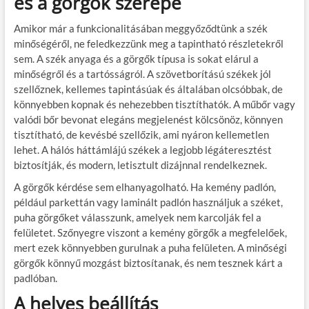
és a görgők szerepe
Amikor már a funkcionalitásában meggyőződtünk a szék
minőségéről, ne feledkezzünk meg a tapintható részletekről
sem. A szék anyaga és a görgők típusa is sokat elárul a
minőségről és a tartósságról. A szövetborítású székek jól
szellőznek, kellemes tapintásúak és általában olcsóbbak, de
könnyebben kopnak és nehezebben tisztíthatók. A műbőr vagy
valódi bőr bevonat elegáns megjelenést kölcsönöz, könnyen
tisztítható, de kevésbé szellőzik, ami nyáron kellemetlen
lehet. A hálós háttámlájú székek a legjobb légáteresztést
biztosítják, és modern, letisztult dizájnnal rendelkeznek.
A görgők kérdése sem elhanyagolható. Ha kemény padlón,
például parkettán vagy laminált padlón használjuk a széket,
puha görgőket válasszunk, amelyek nem karcolják fel a
felületet. Szőnyegre viszont a kemény görgők a megfelelőek,
mert ezek könnyebben gurulnak a puha felületen. A minőségi
görgők könnyű mozgást biztosítanak, és nem tesznek kárt a
padlóban.
A helyes beállítás