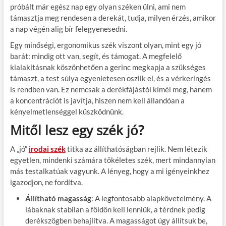
próbált már egész nap egy olyan széken ülni, ami nem
támasztja meg rendesen a derekát, tudja, milyen érzés, amikor
a nap végén alig bír felegyenesedni.
Egy minőségi, ergonomikus szék viszont olyan, mint egy jó
barát: mindig ott van, segít, és támogat. A megfelelő
kialakításnak köszönhetően a gerinc megkapja a szükséges
támaszt, a test súlya egyenletesen oszlik el, és a vérkeringés
is rendben van. Ez nemcsak a derékfájástól kímél meg, hanem
a koncentrációt is javítja, hiszen nem kell állandóan a
kényelmetlenséggel küszködnünk.
Mitől lesz egy szék jó?
A „jó”
irodai szék
titka az állíthatóságban rejlik. Nem létezik
egyetlen, mindenki számára tökéletes szék, mert mindannyian
más testalkatúak vagyunk. A lényeg, hogy a mi igényeinkhez
igazodjon, ne fordítva.
Állítható magasság
: A legfontosabb alapkövetelmény. A
lábaknak stabilan a földön kell lenniük, a térdnek pedig
derékszögben behajlítva. A magasságot úgy állítsuk be,