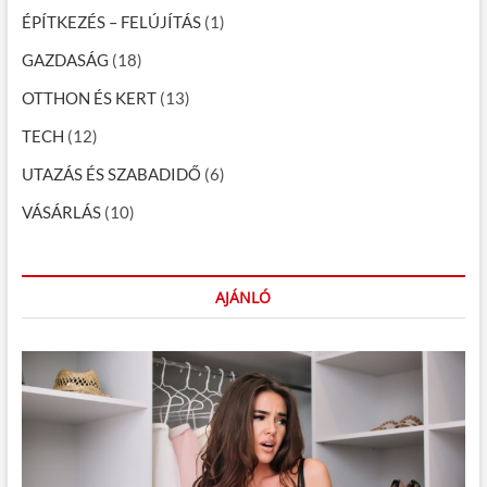
c
ÉPÍTKEZÉS – FELÚJÍTÁS
(1)
i
GAZDASÁG
(18)
ó
OTTHON ÉS KERT
(13)
TECH
(12)
UTAZÁS ÉS SZABADIDŐ
(6)
VÁSÁRLÁS
(10)
AJÁNLÓ