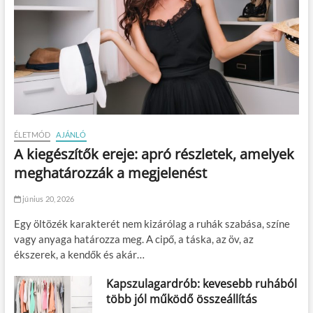
ÉLETMÓD
AJÁNLÓ
A kiegészítők ereje: apró részletek, amelyek
meghatározzák a megjelenést
június 20, 2026
Egy öltözék karakterét nem kizárólag a ruhák szabása, színe
vagy anyaga határozza meg. A cipő, a táska, az öv, az
ékszerek, a kendők és akár…
Kapszulagardrób: kevesebb ruhából
több jól működő összeállítás