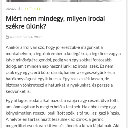
VÁSÁRLÁS
EGÉSZSÉG
Miért nem mindegy, milyen irodai
székre ülünk?
szeptember 24, 2025
Amikor arról van szó, hogy jól érezzük-e magunkat a
munkahelyen, a legtöbb ember a kollégákra, a légkörre vagy a
kávé minőségére gondol, pedig van egy sokkal fontosabb
dolog, amit minden nap használunk: az irodai szék. Ez nem
csak egy egyszerű bútordarab, hanem az egészségünk és a
hatékonyságunk egyik kulcsa. Egy rossz szék lassan, de
biztosan tönkreteszi a hátunkat, a nyakunkat, és persze a
kedvünket is.
Egy átlagos irodai alkalmazott a napja nagy részét ülve tölti,
ami önmagában is megterhelő a testnek. Ha ehhez még egy
kényelmetlen, rosszul beállított szék is társul, az igazi kínzás.
A helytelen tartás miatt feszülnek az izmok, a gerinc
megerőltetésnek van kitéve, és jönnek a kínzó fájdalmak. Aki