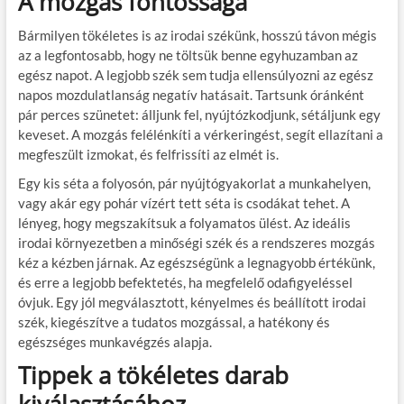
A mozgás fontossága
Bármilyen tökéletes is az irodai székünk, hosszú távon mégis
az a legfontosabb, hogy ne töltsük benne egyhuzamban az
egész napot. A legjobb szék sem tudja ellensúlyozni az egész
napos mozdulatlanság negatív hatásait. Tartsunk óránként
pár perces szünetet: álljunk fel, nyújtózkodjunk, sétáljunk egy
keveset. A mozgás felélénkíti a vérkeringést, segít ellazítani a
megfeszült izmokat, és felfrissíti az elmét is.
Egy kis séta a folyosón, pár nyújtógyakorlat a munkahelyen,
vagy akár egy pohár vízért tett séta is csodákat tehet. A
lényeg, hogy megszakítsuk a folyamatos ülést. Az ideális
irodai környezetben a minőségi szék és a rendszeres mozgás
kéz a kézben járnak. Az egészségünk a legnagyobb értékünk,
és erre a legjobb befektetés, ha megfelelő odafigyeléssel
óvjuk. Egy jól megválasztott, kényelmes és beállított irodai
szék, kiegészítve a tudatos mozgással, a hatékony és
egészséges munkavégzés alapja.
Tippek a tökéletes darab