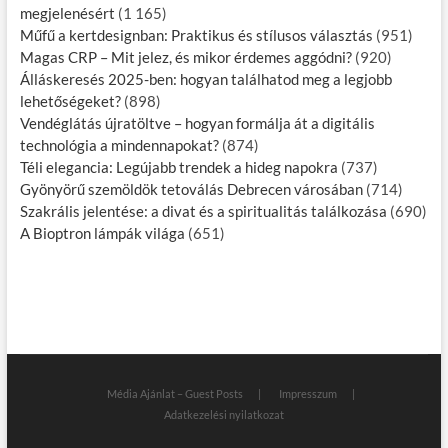
megjelenésért
(1 165)
Műfű a kertdesignban: Praktikus és stílusos választás
(951)
Magas CRP – Mit jelez, és mikor érdemes aggódni?
(920)
Álláskeresés 2025-ben: hogyan találhatod meg a legjobb
lehetőségeket?
(898)
Vendéglátás újratöltve – hogyan formálja át a digitális
technológia a mindennapokat?
(874)
Téli elegancia: Legújabb trendek a hideg napokra
(737)
Gyönyörű szemöldök tetoválás Debrecen városában
(714)
Szakrális jelentése: a divat és a spiritualitás találkozása
(690)
A Bioptron lámpák világa
(651)
Média Ajánlat – Guest Posts
Impresszum
Adatkezelési nyilatkozat