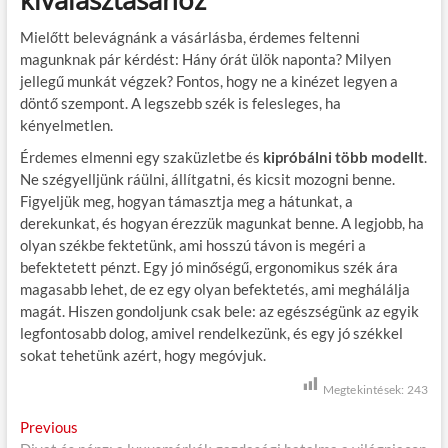
kiválasztásához
Mielőtt belevágnánk a vásárlásba, érdemes feltenni
magunknak pár kérdést: Hány órát ülök naponta? Milyen
jellegű munkát végzek? Fontos, hogy ne a kinézet legyen a
döntő szempont. A legszebb szék is felesleges, ha
kényelmetlen.
Érdemes elmenni egy szaküzletbe és
kipróbálni több modellt
.
Ne szégyelljünk ráülni, állítgatni, és kicsit mozogni benne.
Figyeljük meg, hogyan támasztja meg a hátunkat, a
derekunkat, és hogyan érezzük magunkat benne. A legjobb, ha
olyan székbe fektetünk, ami hosszú távon is megéri a
befektetett pénzt. Egy jó minőségű, ergonomikus szék ára
magasabb lehet, de ez egy olyan befektetés, ami meghálálja
magát. Hiszen gondoljunk csak bele: az egészségünk az egyik
legfontosabb dolog, amivel rendelkezünk, és egy jó székkel
sokat tehetünk azért, hogy megóvjuk.
Megtekintések:
243
B
Previous
P