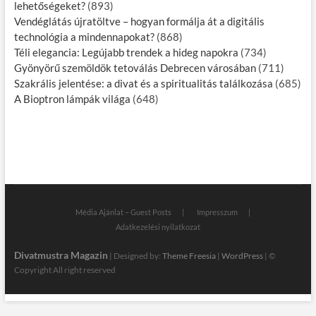
lehetőségeket?
(893)
Vendéglátás újratöltve – hogyan formálja át a digitális
technológia a mindennapokat?
(868)
Téli elegancia: Legújabb trendek a hideg napokra
(734)
Gyönyörű szemöldök tetoválás Debrecen városában
(711)
Szakrális jelentése: a divat és a spiritualitás találkozása
(685)
A Bioptron lámpák világa
(648)
Média Ajánlat – Guest Posts
Impresszum
Adatkezelési nyilatkozat
Divatmustra Magazin
| Designed by:
Theme Freesia
|
WordPress
| ©
Copyright All right reserved