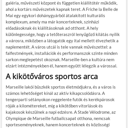
galéria, művészeti központ és független kiállítótér működik,
ahol a kortárs művészetek kapnak teret. A Friche la Belle de
Mai egy egykori dohánygyárból átalakított kulturális
komplexum, amely ma már koncerteknek, színházi
előadásoknak és kiállításoknak ad otthont. A hely
különlegessége, hogy a tetőteraszról lenyűgöző kilátás nyílik
a városra, miközben a látogatók egy ital mellett élvezhetik a
naplementét. A város utcái is tele vannak művészettel: a
falfestmények, installációk és performanszok szinte minden
sarkon meglepetést okoznak. Marseille-ben a kultúra nem
elzárt intézményekben él, hanem együtt lélegzik a várossal.
A kikötőváros sportos arca
Marseille lakói büszkék sportos életmódjukra, és a város is
számos lehetőséget kínál az aktív kikapcsolódásra. A
tengerparti sétányokon reggelente futók és kerékpárosok
róják a kilométereket, míg a kikötőben vitorlások és
kajakosok készülnek a napi edzésre. A Stade Vélodrome, az
Olympique de Marseille futballcsapat otthona, nemcsak
sporteseményeknek, hanem koncerteknek és közösségi