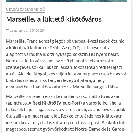
UTAZÁS ÉS SZABADIDŐ
Marseille, a lüktető kikötőváros
szeptember 25, 2025
Marseille, Franciaország legősibb városa, évszázadok óta híd
a különböző kultúrák között. Az ógörög telepesek által
alapított város ma is őrzi nyüzsgő, sokszínű és nyers báját.
Nem az a fajta város, ami az első pillanatra elvarázsol a
szépségével, sokkal inkább lassan, fokozatosan fedi fel igazi
arcát. Aki ide látogat, készüljön fel a zajos piacokra, a halászok
kiabálására és a friss tengeri levegő illatára, amely
elválaszthatatlanul hozzátartozik Marseille hangulatához.
Marseille történelme szinte minden sarkon látható és akár
tapintható. A
Régi Kikötő (Vieux-Port)
a város lelke, ahol a
halászok hajói ringatóznak a víz felszínén, és ahol évszázadok
óta zajlik a mindennapi élet. Reggelente érdemes kilátogatni
ide, amikor a helyi halászok árulják a friss fogást. A kikötő fölé
magasodó, szemet gyönyörködtető
Notre-Dame de la Garde-