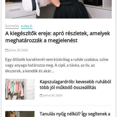
ÉLETMÓD
AJÁNLÓ
A kiegészítők ereje: apró részletek, amelyek
meghatározzák a megjelenést
június 20, 2026
Egy öltözék karakterét nem kizárólag a ruhák szabása, színe
vagy anyaga határozza meg. A cipő, a táska, az öv, az
ékszerek, a kendők és akár…
Kapszulagardrób: kevesebb ruhából
több jól működő összeállítás
június 20, 2026
Tanulás nyűg nélkül? Így segítenek a