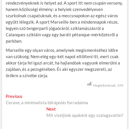
rendezvényeknek is helyet ad. A sport itt nem csupán verseny,
hanem közösségi élmény: a helyiek szenvedélyesen
szurkolnak csapatuknak, és a meccsnapokon az egész város
együtt lélegzik. A sport Marseille-ben a mindennapok része,
legyen szó tengerparti jógaóráról, sziklamászásról a
Calanques szikláin vagy egy baráti pétanque-mérkőzésről a
parkban.
Marseille egy olyan város, amelynek megismeréséhez időre
van szükség. Nem elég egy-két napot eltölteni itt, mert csak
akkor tárja fel igazi arcát, ha hajlandóak vagyunk elmerülni a
zajában, és a pezsgésében. És aki egyszer megszereti, az
örökre a szívébe zárja.
Megtekintések:
299
B
Previous
P
Cerave, a minimalista bőrápolás forradalma
r
e
e
Next
N
j
v
Mit viseljünk apaként egy szalagavatón?
e
i
x
e
o
t