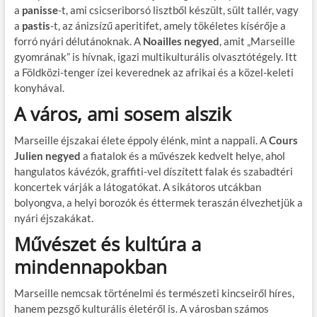
a
panisse
-t, ami csicseriborsó lisztből készült, sült tallér, vagy
a
pastis
-t, az ánizsízű aperitifet, amely tökéletes kísérője a
forró nyári délutánoknak. A
Noailles negyed
, amit „Marseille
gyomrának” is hívnak, igazi multikulturális olvasztótégely. Itt
a Földközi-tenger ízei keverednek az afrikai és a közel-keleti
konyhával.
A város, ami sosem alszik
Marseille éjszakai élete éppoly élénk, mint a nappali. A
Cours
Julien negyed
a fiatalok és a művészek kedvelt helye, ahol
hangulatos kávézók, graffiti-vel díszített falak és szabadtéri
koncertek várják a látogatókat. A sikátoros utcákban
bolyongva, a helyi borozók és éttermek teraszán élvezhetjük a
nyári éjszakákat.
Művészet és kultúra a
mindennapokban
Marseille nemcsak történelmi és természeti kincseiről híres,
hanem pezsgő kulturális életéről is. A városban számos