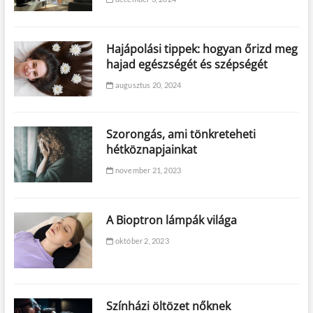
Hajápolási tippek: hogyan őrizd meg
hajad egészségét és szépségét
augusztus 20, 2024
Szorongás, ami tönkreteheti
hétköznapjainkat
november 21, 2023
A Bioptron lámpák világa
október 2, 2023
Színházi öltözet nőknek