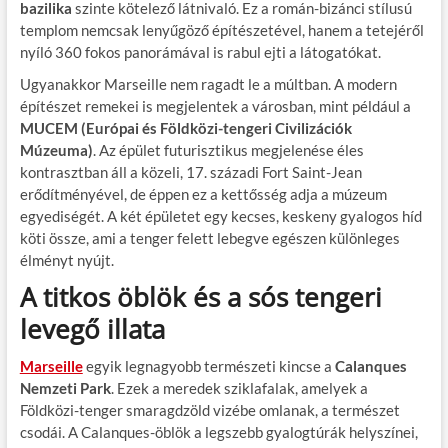
bazilika
szinte kötelező látnivaló. Ez a román-bizánci stílusú
templom nemcsak lenyűgöző építészetével, hanem a tetejéről
nyíló 360 fokos panorámával is rabul ejti a látogatókat.
Ugyanakkor Marseille nem ragadt le a múltban. A modern
építészet remekei is megjelentek a városban, mint például a
MUCEM (Európai és Földközi-tengeri Civilizációk
Múzeuma)
. Az épület futurisztikus megjelenése éles
kontrasztban áll a közeli, 17. századi Fort Saint-Jean
erődítményével, de éppen ez a kettősség adja a múzeum
egyediségét. A két épületet egy kecses, keskeny gyalogos híd
köti össze, ami a tenger felett lebegve egészen különleges
élményt nyújt.
A titkos öblök és a sós tengeri
levegő illata
Marseille
egyik legnagyobb természeti kincse a
Calanques
Nemzeti Park
. Ezek a meredek sziklafalak, amelyek a
Földközi-tenger smaragdzöld vizébe omlanak, a természet
csodái. A Calanques-öblök a legszebb gyalogtúrák helyszínei,