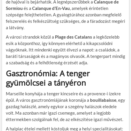
de hajóval is bejárhatók. A legnépszerűbbek a
Calanque de
Sormiou
és a
Calanque d’En-Vau
, amelyek érintetlen
szépsége felejthetetlen. A gyalogtúrához azonban megfelelő
felszerelés és felkészültség szükséges, de a fáradozást megéri
a látvány.
A városi strandok közül a
Plage des Catalans
a legközelebb
esik a központhoz, így könnyen elérhető a kikapcsolódni
vágyóknak. Itt mindenki együtt élvezi a napot: a családok, a
baráti társaságok és a magányos olvasók. A tengerpart mindig
a szabadság és a felhőtlenség érzését adja.
Gasztronómia: A tenger
gyümölcsei a tányéron
Marseille konyhája a tenger kincseire és a provence-i ízekre
épül. A város gasztronómiájának koronája a
bouillabaisse
, egy
gazdag halászlé, amely egykor a szegény halászok eledele
volt. Ma azonban már igazi csemege, amelyet a legjobb
éttermekben szolgálnak fel, de az elkészítése igazi művészet.
A halpiac ételei mellett kóstoljuk meg a helyi specialitásokat: