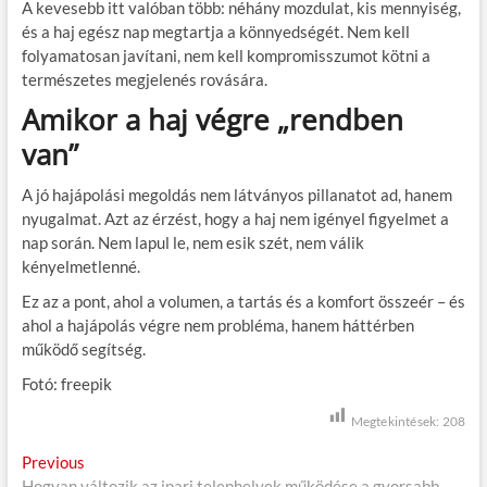
A kevesebb itt valóban több: néhány mozdulat, kis mennyiség,
és a haj egész nap megtartja a könnyedségét. Nem kell
folyamatosan javítani, nem kell kompromisszumot kötni a
természetes megjelenés rovására.
Amikor a haj végre „rendben
van”
A jó hajápolási megoldás nem látványos pillanatot ad, hanem
nyugalmat. Azt az érzést, hogy a haj nem igényel figyelmet a
nap során. Nem lapul le, nem esik szét, nem válik
kényelmetlenné.
Ez az a pont, ahol a volumen, a tartás és a komfort összeér – és
ahol a hajápolás végre nem probléma, hanem háttérben
működő segítség.
Fotó: freepik
Megtekintések:
208
B
Previous
P
Hogyan változik az ipari telephelyek működése a gyorsabb
r