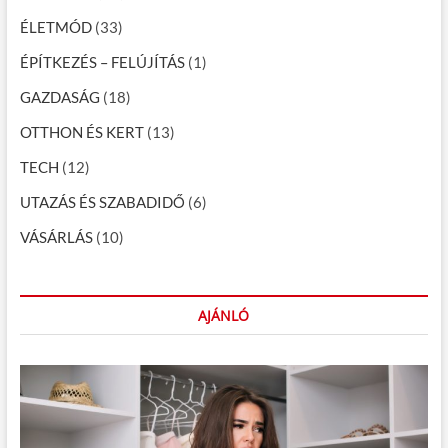
c
ÉLETMÓD
(33)
i
ÉPÍTKEZÉS – FELÚJÍTÁS
(1)
ó
GAZDASÁG
(18)
OTTHON ÉS KERT
(13)
TECH
(12)
UTAZÁS ÉS SZABADIDŐ
(6)
VÁSÁRLÁS
(10)
AJÁNLÓ