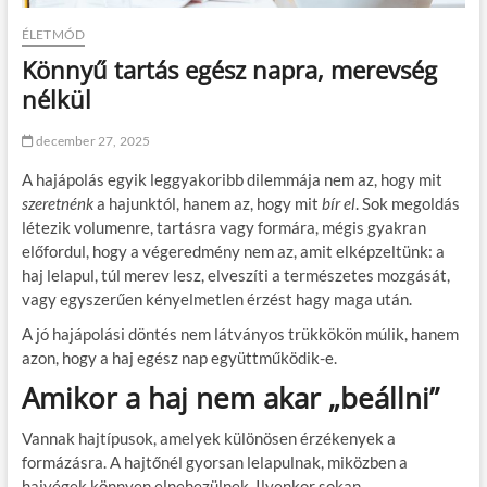
ÉLETMÓD
Könnyű tartás egész napra, merevség
nélkül
december 27, 2025
A hajápolás egyik leggyakoribb dilemmája nem az, hogy mit
szeretnénk
a hajunktól, hanem az, hogy mit
bír el
. Sok megoldás
létezik volumenre, tartásra vagy formára, mégis gyakran
előfordul, hogy a végeredmény nem az, amit elképzeltünk: a
haj lelapul, túl merev lesz, elveszíti a természetes mozgását,
vagy egyszerűen kényelmetlen érzést hagy maga után.
A jó hajápolási döntés nem látványos trükkökön múlik, hanem
azon, hogy a haj egész nap együttműködik-e.
Amikor a haj nem akar „beállni”
Vannak hajtípusok, amelyek különösen érzékenyek a
formázásra. A hajtőnél gyorsan lelapulnak, miközben a
hajvégek könnyen elnehezülnek. Ilyenkor sokan