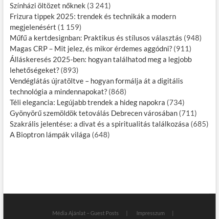
Színházi öltözet nőknek
(3 241)
Frizura tippek 2025: trendek és technikák a modern
megjelenésért
(1 159)
Műfű a kertdesignban: Praktikus és stílusos választás
(948)
Magas CRP – Mit jelez, és mikor érdemes aggódni?
(911)
Álláskeresés 2025-ben: hogyan találhatod meg a legjobb
lehetőségeket?
(893)
Vendéglátás újratöltve – hogyan formálja át a digitális
technológia a mindennapokat?
(868)
Téli elegancia: Legújabb trendek a hideg napokra
(734)
Gyönyörű szemöldök tetoválás Debrecen városában
(711)
Szakrális jelentése: a divat és a spiritualitás találkozása
(685)
A Bioptron lámpák világa
(648)
Média Ajánlat – Guest Posts
Impresszum