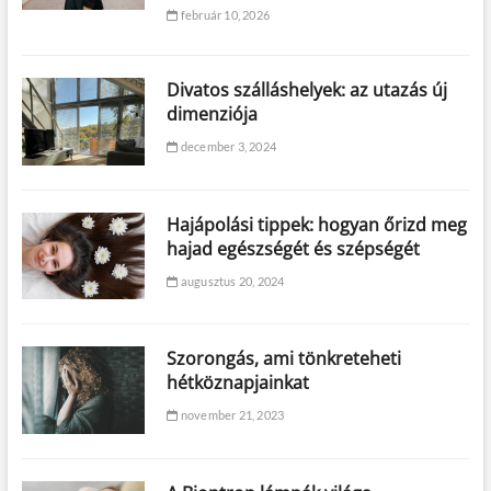
február 10, 2026
Divatos szálláshelyek: az utazás új
dimenziója
december 3, 2024
Hajápolási tippek: hogyan őrizd meg
hajad egészségét és szépségét
augusztus 20, 2024
Szorongás, ami tönkreteheti
hétköznapjainkat
november 21, 2023