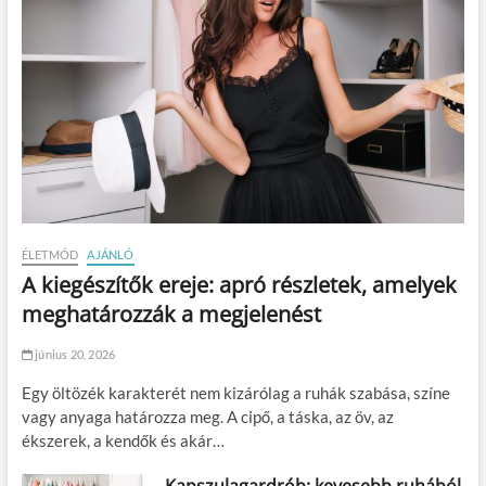
ÉLETMÓD
AJÁNLÓ
A kiegészítők ereje: apró részletek, amelyek
meghatározzák a megjelenést
június 20, 2026
Egy öltözék karakterét nem kizárólag a ruhák szabása, színe
vagy anyaga határozza meg. A cipő, a táska, az öv, az
ékszerek, a kendők és akár…