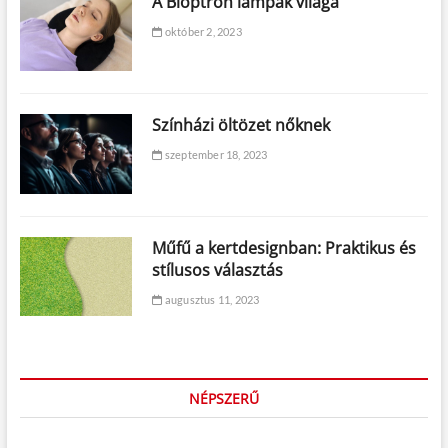
A Bioptron lámpák világa
október 2, 2023
Színházi öltözet nőknek
szeptember 18, 2023
Műfű a kertdesignban: Praktikus és
stílusos választás
augusztus 11, 2023
NÉPSZERŰ