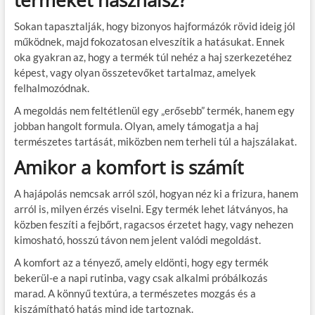
terméket használsz?
Sokan tapasztalják, hogy bizonyos hajformázók rövid ideig jól
működnek, majd fokozatosan elveszítik a hatásukat. Ennek
oka gyakran az, hogy a termék túl nehéz a haj szerkezetéhez
képest, vagy olyan összetevőket tartalmaz, amelyek
felhalmozódnak.
A megoldás nem feltétlenül egy „erősebb” termék, hanem egy
jobban hangolt formula. Olyan, amely támogatja a haj
természetes tartását, miközben nem terheli túl a hajszálakat.
Amikor a komfort is számít
A hajápolás nemcsak arról szól, hogyan néz ki a frizura, hanem
arról is, milyen érzés viselni. Egy termék lehet látványos, ha
közben feszíti a fejbőrt, ragacsos érzetet hagy, vagy nehezen
kimosható, hosszú távon nem jelent valódi megoldást.
A komfort az a tényező, amely eldönti, hogy egy termék
bekerül-e a napi rutinba, vagy csak alkalmi próbálkozás
marad. A könnyű textúra, a természetes mozgás és a
kiszámítható hatás mind ide tartoznak.