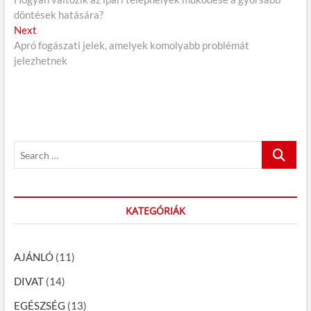
e
döntések hatására?
e
j
Next
N
v
Apró fogászati jelek, amelyek komolyabb problémát
e
i
e
jelezhetnek
x
o
g
t
u
p
s
y
o
p
z
s
o
é
t
s
S
:
t
s
e
:
a
n
r
a
c
KATEGÓRIÁK
h
v
…
i
AJÁNLÓ
(11)
g
DIVAT
(14)
á
EGÉSZSÉG
(13)