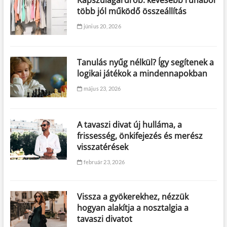
Kapszulagardrób: kevesebb ruhából
több jól működő összeállítás
június 20, 2026
Tanulás nyűg nélkül? Így segítenek a
logikai játékok a mindennapokban
május 23, 2026
A tavaszi divat új hulláma, a
frissesség, önkifejezés és merész
visszatérések
február 23, 2026
Vissza a gyökerekhez, nézzük
hogyan alakítja a nosztalgia a
tavaszi divatot