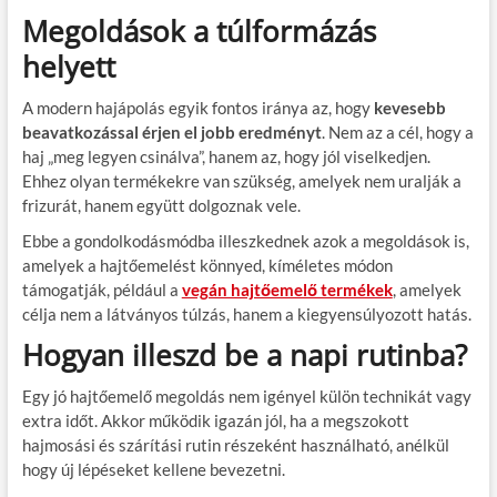
Megoldások a túlformázás
helyett
A modern hajápolás egyik fontos iránya az, hogy
kevesebb
beavatkozással érjen el jobb eredményt
. Nem az a cél, hogy a
haj „meg legyen csinálva”, hanem az, hogy jól viselkedjen.
Ehhez olyan termékekre van szükség, amelyek nem uralják a
frizurát, hanem együtt dolgoznak vele.
Ebbe a gondolkodásmódba illeszkednek azok a megoldások is,
amelyek a hajtőemelést könnyed, kíméletes módon
támogatják, például a
vegán hajtőemelő termékek
, amelyek
célja nem a látványos túlzás, hanem a kiegyensúlyozott hatás.
Hogyan illeszd be a napi rutinba?
Egy jó hajtőemelő megoldás nem igényel külön technikát vagy
extra időt. Akkor működik igazán jól, ha a megszokott
hajmosási és szárítási rutin részeként használható, anélkül
hogy új lépéseket kellene bevezetni.