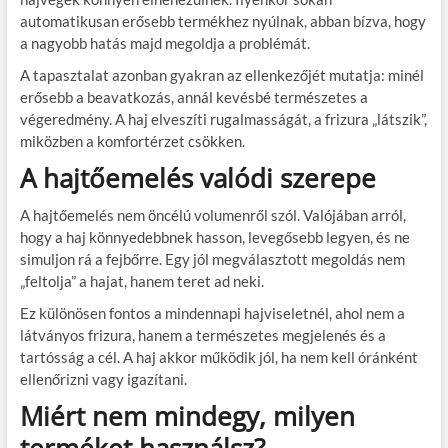
automatikusan erősebb termékhez nyúlnak, abban bízva, hogy
a nagyobb hatás majd megoldja a problémát.
A tapasztalat azonban gyakran az ellenkezőjét mutatja: minél
erősebb a beavatkozás, annál kevésbé természetes a
végeredmény. A haj elveszíti rugalmasságát, a frizura „látszik”,
miközben a komfortérzet csökken.
A hajtőemelés valódi szerepe
A hajtőemelés nem öncélú volumenről szól. Valójában arról,
hogy a haj könnyedebbnek hasson, levegősebb legyen, és ne
simuljon rá a fejbőrre. Egy jól megválasztott megoldás nem
„feltolja” a hajat, hanem teret ad neki.
Ez különösen fontos a mindennapi hajviseletnél, ahol nem a
látványos frizura, hanem a természetes megjelenés és a
tartósság a cél. A haj akkor működik jól, ha nem kell óránként
ellenőrizni vagy igazítani.
Miért nem mindegy, milyen