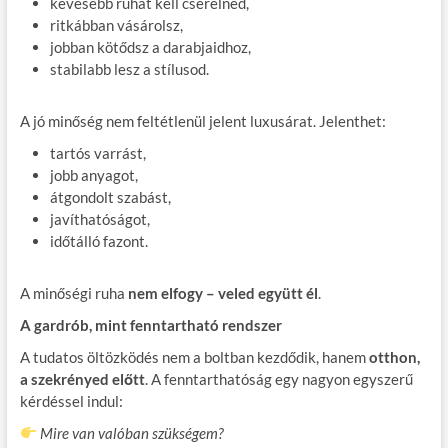
kevesebb ruhát kell cserélned,
ritkábban vásárolsz,
jobban kötődsz a darabjaidhoz,
stabilabb lesz a stílusod.
A jó minőség nem feltétlenül jelent luxusárat. Jelenthet:
tartós varrást,
jobb anyagot,
átgondolt szabást,
javíthatóságot,
időtálló fazont.
A minőségi ruha
nem elfogy – veled együtt él
.
A gardrób, mint fenntartható rendszer
A tudatos öltözködés nem a boltban kezdődik, hanem
otthon,
a szekrényed előtt
. A fenntarthatóság egy nagyon egyszerű
kérdéssel indul:
Mire van valóban szükségem?