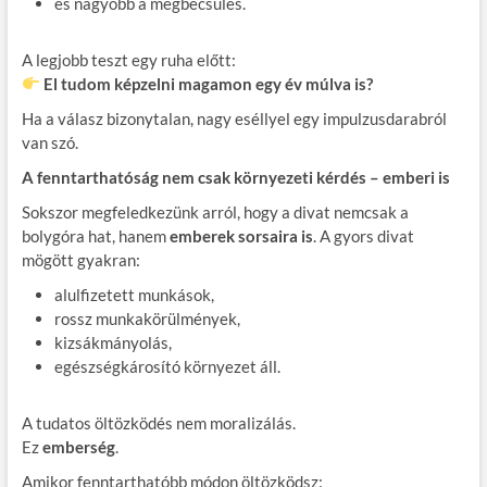
és nagyobb a megbecsülés.
A legjobb teszt egy ruha előtt:
El tudom képzelni magamon egy év múlva is?
Ha a válasz bizonytalan, nagy eséllyel egy impulzusdarabról
van szó.
A fenntarthatóság nem csak környezeti kérdés – emberi is
Sokszor megfeledkezünk arról, hogy a divat nemcsak a
bolygóra hat, hanem
emberek sorsaira is
. A gyors divat
mögött gyakran:
alulfizetett munkások,
rossz munkakörülmények,
kizsákmányolás,
egészségkárosító környezet áll.
A tudatos öltözködés nem moralizálás.
Ez
emberség
.
Amikor fenntarthatóbb módon öltözködsz: