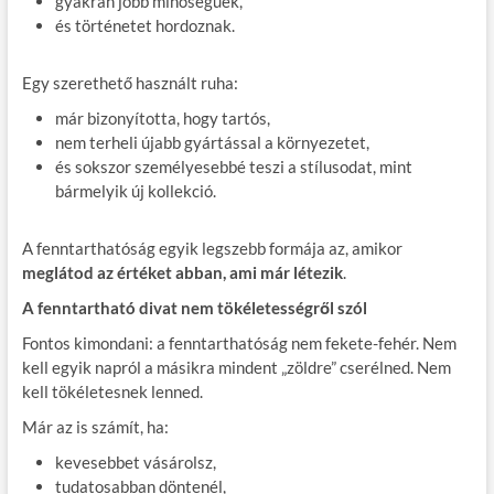
gyakran jobb minőségűek,
és történetet hordoznak.
Egy szerethető használt ruha:
már bizonyította, hogy tartós,
nem terheli újabb gyártással a környezetet,
és sokszor személyesebbé teszi a stílusodat, mint
bármelyik új kollekció.
A fenntarthatóság egyik legszebb formája az, amikor
meglátod az értéket abban, ami már létezik
.
A fenntartható divat nem tökéletességről szól
Fontos kimondani: a fenntarthatóság nem fekete-fehér. Nem
kell egyik napról a másikra mindent „zöldre” cserélned. Nem
kell tökéletesnek lenned.
Már az is számít, ha:
kevesebbet vásárolsz,
tudatosabban döntenél,