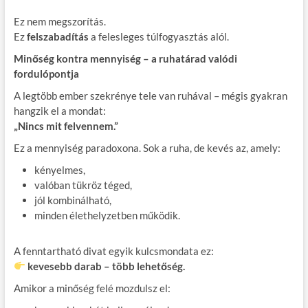
Ez nem megszorítás.
Ez
felszabadítás
a felesleges túlfogyasztás alól.
Minőség kontra mennyiség – a ruhatárad valódi
fordulópontja
A legtöbb ember szekrénye tele van ruhával – mégis gyakran
hangzik el a mondat:
„Nincs mit felvennem.”
Ez a mennyiség paradoxona. Sok a ruha, de kevés az, amely:
kényelmes,
valóban tükröz téged,
jól kombinálható,
minden élethelyzetben működik.
A fenntartható divat egyik kulcsmondata ez:
kevesebb darab – több lehetőség.
Amikor a minőség felé mozdulsz el: