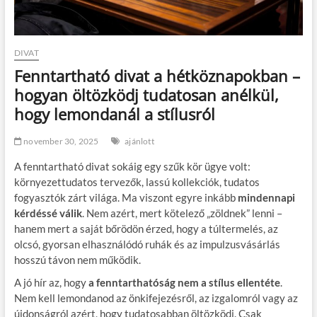
DIVAT
Fenntartható divat a hétköznapokban –
hogyan öltözködj tudatosan anélkül,
hogy lemondanál a stílusról
november 30, 2025
ajánlott
A fenntartható divat sokáig egy szűk kör ügye volt:
környezettudatos tervezők, lassú kollekciók, tudatos
fogyasztók zárt világa. Ma viszont egyre inkább
mindennapi
kérdéssé válik
. Nem azért, mert kötelező „zöldnek” lenni –
hanem mert a saját bőrödön érzed, hogy a túltermelés, az
olcsó, gyorsan elhasználódó ruhák és az impulzusvásárlás
hosszú távon nem működik.
A jó hír az, hogy
a fenntarthatóság nem a stílus ellentéte
.
Nem kell lemondanod az önkifejezésről, az izgalomról vagy az
újdonságról azért, hogy tudatosabban öltözködj. Csak