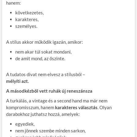
hanem:
következetes,
karakteres,
személyes.
A stílus akkor működik igazán, amikor:
nem akar túl sokat mondani,
de amit mond, az őszinte.
A tudatos divat nem elvesz a stílusból –
mélyíti azt.
A másodkézből vett ruhák új reneszánsza
A turkálás, a vintage és a second hand ma már nem
kompromisszum, hanem
karakteres választás
. Olyan
darabokhoz juthatsz hozzá, amelyek:
egyediek,
nem jönnek szembe minden sarkon,