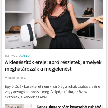
ÉLETMÓD
AJÁNLÓ
A kiegészítők ereje: apró részletek, amelyek
meghatározzák a megjelenést
június 20, 2026
Egy öltözék karakterét nem kizárólag a ruhák szabása, színe
vagy anyaga határozza meg. A cipő, a táska, az öv, az
ékszerek, a kendők és akár…
Kapszulagardrób: kevesebb ruhából