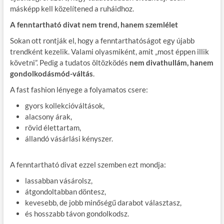
másképp kell közelítened a ruháidhoz.
A fenntartható divat nem trend, hanem szemlélet
Sokan ott rontják el, hogy a fenntarthatóságot egy újabb
trendként kezelik. Valami olyasmiként, amit „most éppen illik
követni”. Pedig a tudatos öltözködés
nem divathullám, hanem
gondolkodásmód-váltás
.
A fast fashion lényege a folyamatos csere:
gyors kollekcióváltások,
alacsony árak,
rövid élettartam,
állandó vásárlási kényszer.
A fenntartható divat ezzel szemben ezt mondja:
lassabban vásárolsz,
átgondoltabban döntesz,
kevesebb, de jobb minőségű darabot választasz,
és hosszabb távon gondolkodsz.