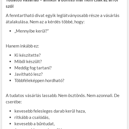
szól
A fenntartható divat egyik leglátványosabb része a vásárlás
átalakulása. Nem az a kérdés többé, hogy:
„Mennyibe kerül?”
Hanem inkább ez:
Ki készítette?
Miből készült?
Meddig fog tartani?
Javítható lesz?
Többféleképpen hordható?
A tudatos vásárlás lassabb. Nem ösztönös. Nem azonnali. De
cserébe:
kevesebb felesleges darab kerül haza,
ritkább a csalódás,
kevesebb a bűntudat,