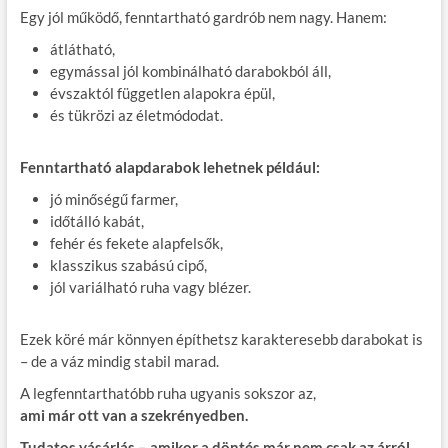
Egy jól működő, fenntartható gardrób nem nagy. Hanem:
átlátható,
egymással jól kombinálható darabokból áll,
évszaktól független alapokra épül,
és tükrözi az életmódodat.
Fenntartható alapdarabok lehetnek például:
jó minőségű farmer,
időtálló kabát,
fehér és fekete alapfelsők,
klasszikus szabású cipő,
jól variálható ruha vagy blézer.
Ezek köré már könnyen építhetsz karakteresebb darabokat is
– de a váz mindig stabil marad.
A legfenntarthatóbb ruha ugyanis sokszor az,
ami már ott van a szekrényedben.
Tudatos vásárlás – amikor a döntés már nem csak az árról