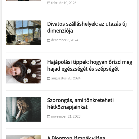
február 10, 2026
Divatos szálláshelyek: az utazás új
dimenziója
december 3, 2024
Hajápolási tippek: hogyan őrizd meg
hajad egészségét és szépségét
augusztus 20, 2024
Szorongás, ami tönkreteheti
hétköznapjainkat
november 21, 2023
A Bioptron lámpák világa