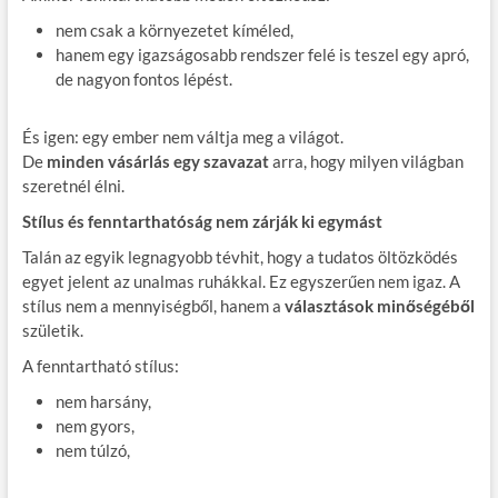
nem csak a környezetet kíméled,
hanem egy igazságosabb rendszer felé is teszel egy apró,
de nagyon fontos lépést.
És igen: egy ember nem váltja meg a világot.
De
minden vásárlás egy szavazat
arra, hogy milyen világban
szeretnél élni.
Stílus és fenntarthatóság nem zárják ki egymást
Talán az egyik legnagyobb tévhit, hogy a tudatos öltözködés
egyet jelent az unalmas ruhákkal. Ez egyszerűen nem igaz. A
stílus nem a mennyiségből, hanem a
választások minőségéből
születik.
A fenntartható stílus:
nem harsány,
nem gyors,
nem túlzó,