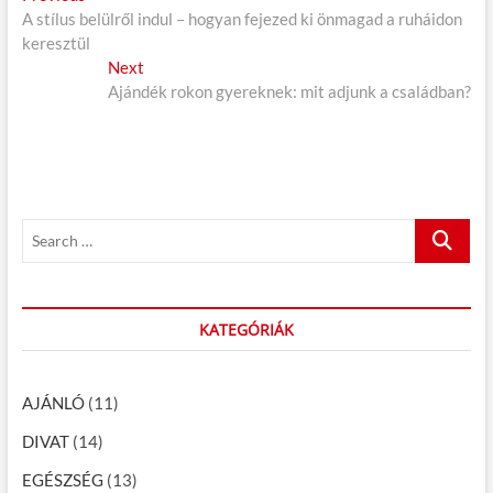
A stílus belülről indul – hogyan fejezed ki önmagad a ruháidon
r
e
keresztül
e
j
v
Next
N
i
Ajándék rokon gyereknek: mit adjunk a családban?
e
e
o
x
g
u
t
s
p
y
p
o
z
o
s
S
é
s
t
e
t
:
s
a
:
r
n
c
KATEGÓRIÁK
a
h
…
v
AJÁNLÓ
(11)
i
DIVAT
(14)
g
EGÉSZSÉG
(13)
á