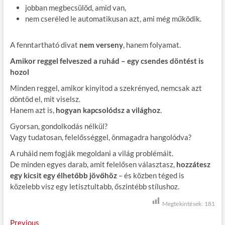
jobban megbecsülöd, amid van,
nem cseréled le automatikusan azt, ami még működik.
A fenntartható divat
nem verseny
, hanem folyamat.
Amikor reggel felveszed a ruhád – egy csendes döntést is
hozol
Minden reggel, amikor kinyitod a szekrényed, nemcsak azt
döntöd el, mit viselsz.
Hanem azt is,
hogyan kapcsolódsz a világhoz
.
Gyorsan, gondolkodás nélkül?
Vagy tudatosan, felelősséggel, önmagadra hangolódva?
A ruháid nem fogják megoldani a világ problémáit.
De minden egyes darab, amit felelősen választasz,
hozzátesz
egy kicsit egy élhetőbb jövőhöz
– és közben téged is
közelebb visz egy letisztultabb, őszintébb stílushoz.
Megtekintések:
181
B
Previous
P