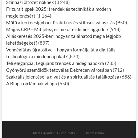
Színházi öltözet nőknek
(3 248)
Frizura tippek 2025: trendek és technikák a modern
megjelenésért
(1 164)
Műfű a kertdesignban: Praktikus és stílusos választás
(950)
Magas CRP – Mit jelez, és mikor érdemes aggódni?
(918)
Álláskeresés 2025-ben: hogyan találhatod meg a legjobb
lehetőségeket?
(897)
Vendéglátás újratöltve – hogyan formálja át a digitális
technológia a mindennapokat?
(873)
Téli elegancia: Legújabb trendek a hideg napokra
(735)
Gyönyörű szemöldök tetoválás Debrecen városában
(712)
Szakrális jelentése: a divat és a spiritualitás találkozása
(688)
A Bioptron lámpák világa
(650)
Média Ajánlat – Guest Posts
Impresszum