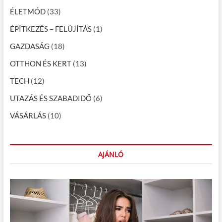
c
ÉLETMÓD
(33)
i
ÉPÍTKEZÉS – FELÚJÍTÁS
(1)
ó
GAZDASÁG
(18)
OTTHON ÉS KERT
(13)
TECH
(12)
UTAZÁS ÉS SZABADIDŐ
(6)
VÁSÁRLÁS
(10)
AJÁNLÓ